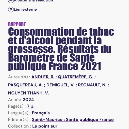
Ajouter à la sélection
Lien externe
RAPPORT
Consommation de tabac
et d'alcool pendant la
grossesse. Résultats du
Baromètre de Santé
publique France 2021
Auteur(s) :
ANDLER, R.
;
QUATREMÈRE, G.
;
PASQUEREAU, A.
;
DEMIGUEL, V.
;
REGNAULT, N.
;
NGUYEN THANH, V.
Année
2024
Page(s) :
7 p.
Langue(s) :
Français
Éditeur(s) :
Saint-Maurice : Santé publique France
Collection :
Le point sur