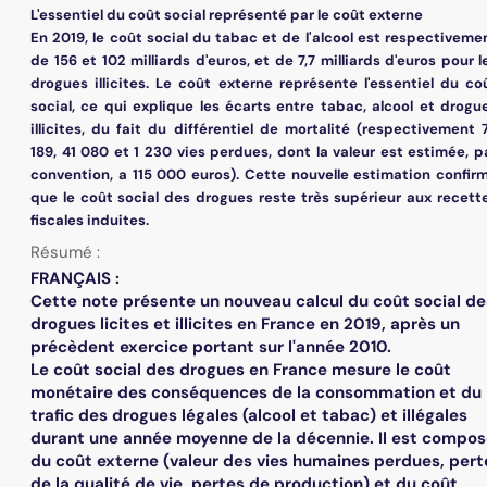
L'essentiel du coût social représenté par le coût externe
En 2019, le coût social du tabac et de l'alcool est respectiveme
de 156 et 102 milliards d'euros, et de 7,7 milliards d'euros pour l
drogues illicites. Le coût externe représente l'essentiel du co
social, ce qui explique les écarts entre tabac, alcool et drogu
illicites, du fait du différentiel de mortalité (respectivement 
189, 41 080 et 1 230 vies perdues, dont la valeur est estimée, p
convention, a 115 000 euros). Cette nouvelle estimation confir
que le coût social des drogues reste très supérieur aux recett
fiscales induites.
Résumé :
FRANÇAIS :
Cette note présente un nouveau calcul du coût social de
drogues licites et illicites en France en 2019, après un
précèdent exercice portant sur l'année 2010.
Le coût social des drogues en France mesure le coût
monétaire des conséquences de la consommation et du
trafic des drogues légales (alcool et tabac) et illégales
durant une année moyenne de la décennie. Il est compo
du coût externe (valeur des vies humaines perdues, pert
de la qualité de vie, pertes de production) et du coût