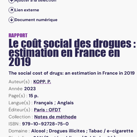
Ajouter à la sélection
Lien externe
Document numérique
RAPPORT
Le coût social des drogues :
estimation en France en
2019
The social cost of drugs: an estimation in France in 2019
Auteur(s) :
KOPP, P.
Année
2023
Page(s) :
15 p.
;
Langue(s) :
Français
Anglais
Éditeur(s) :
Paris : OFDT
Collection :
Notes de méthode
ISBN :
979-10-92728-75-0
Domaine :
Alcool ; Drogues illicites ; Tabac / e-cigarette