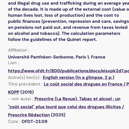
and illegal drug use and trafficking during an average ye
of the decade. It is made up of the external cost (value o
human lives lost, loss of production) and the cost to
public finances (prevention, repression and care, savings
on pensions not paid out, and revenue from taxes levied
on alcohol and tobacco). The calculation parameters
follow the guidelines of the Quinet report.
Affiliation :
Université Panthéon-Sorbonne, Paris 1, France
Lien :
https://www.ofdt.fr/BDD/publications/docs/eisxpk2d7.p
Autre(s) lien(s) :
English version (In a glimpse, 2 p.)
Titre précédent :
Le coût social des drogues en France
/
P
KOPP
(2015)
- voir aussi :
Prescrire (La Revue),
Tabac et alcool : un
"coût social" plus lourd que celui des drogues illicites
/
Prescrire Rédaction
(2025)
Cote :
OFDT-23.09