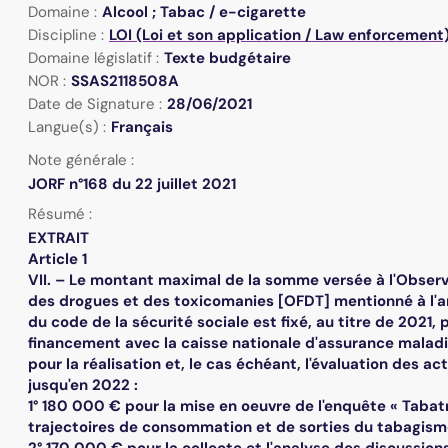
Domaine :
Alcool ; Tabac / e-cigarette
Discipline :
LOI (Loi et son application / Law enforcement
Domaine législatif :
Texte budgétaire
NOR :
SSAS2118508A
Date de Signature :
28/06/2021
Langue(s) :
Français
Note générale :
JORF n°168 du 22 juillet 2021
Résumé :
EXTRAIT
Article 1
VII. – Le montant maximal de la somme versée à l'Observ
des drogues et des toxicomanies [OFDT] mentionné à l'ar
du code de la sécurité sociale est fixé, au titre de 2021,
financement avec la caisse nationale d'assurance malad
pour la réalisation et, le cas échéant, l'évaluation des ac
jusqu'en 2022 :
1° 180 000 € pour la mise en oeuvre de l'enquête « Tabatr
trajectoires de consommation et de sorties du tabagism
2° 170 000 € pour la collecte et l'analyse des discussions