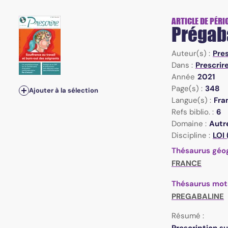
ARTICLE DE PÉRI
Prégaba
Auteur(s) :
Pre
Dans :
Prescrir
Année
2021
Page(s) :
348
Ajouter à la sélection
Langue(s) :
Fra
Refs biblio. :
6
Domaine :
Autr
Discipline :
LOI 
Thésaurus géo
FRANCE
Thésaurus mot
PREGABALINE
Résumé :