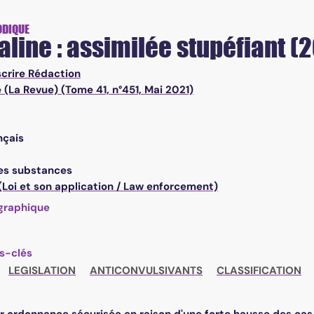
ODIQUE
line : assimilée stupéfiant (
scrire Rédaction
e (La Revue) (Tome 41, n°451, Mai 2021)
nçais
es substances
(Loi et son application / Law enforcement)
graphique
s-clés
LEGISLATION
ANTICONVULSIVANTS
CLASSIFICATION