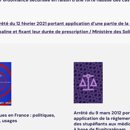
ur ordonnance sécurisée en raison d'une forte hausse des ca
rêté du 12 février 2021 portant application d’une partie de 
aline et fixant leur durée de prescription
/
Ministère des Sol
Arrêté du 9 mars 2012 por
ues en France : politiques,
application de la régleme
, usages
des stupéfiants aux méd
à base de flunitrazépam