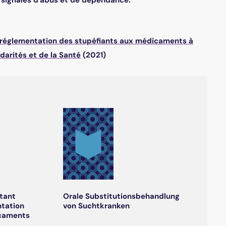
s signalés d'abus et de dépendance.
la réglementation des stupéfiants aux médicaments à
idarités et de la Santé
(2021)
tant
Orale Substitutionsbehandlung
ntation
von Suchtkranken
icaments