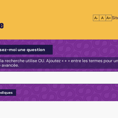
Si
Réduire le tex
Réinitialis
Agrandi
A-
A
A+
e
e
sez-moi une question
, la recherche utilise OU. Ajoutez « + » entre les termes pour 
e avancée.
odiques