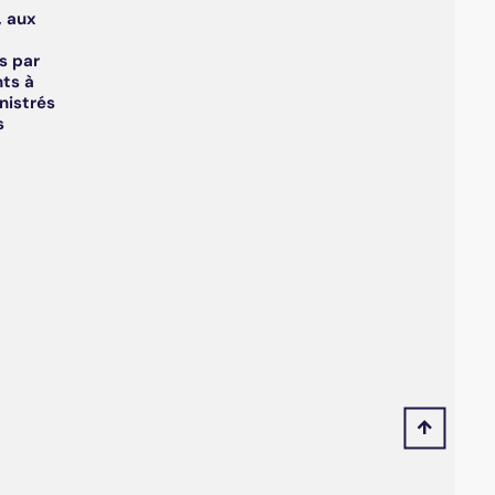
, aux
s par
ts à
nistrés
s