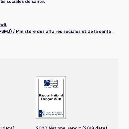
tés sociales de santé.
pdf
PPSMJ)
/
Ministère des affaires sociales et de la santé
;
1 data)
2020 National report (2019 data)