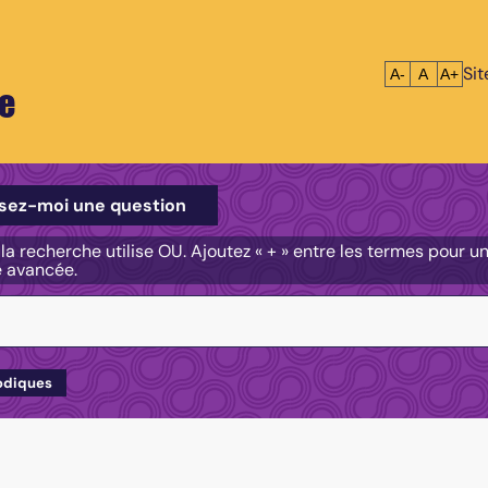
Si
Réduire le tex
Réinitialis
Agrandi
A-
A
A+
e
e
sez-moi une question
, la recherche utilise OU. Ajoutez « + » entre les termes pour 
e avancée.
odiques