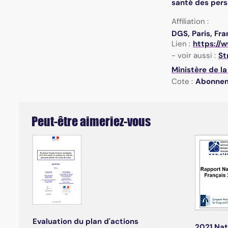
santé des perso
Affiliation :
DGS, Paris, Fr
Lien :
https://
- voir aussi :
St
Ministère de la
Cote :
Abonne
Peut-être aimeriez-vous
Evaluation du plan d'actions
2021 Nat