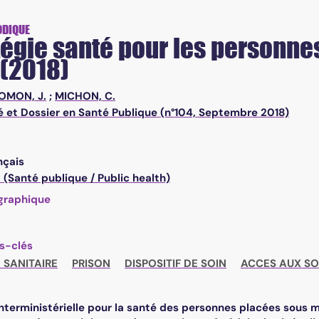
ODIQUE
tégie santé pour les personn
 (2018)
OMON, J.
;
MICHON, C.
é et Dossier en Santé Publique (n°104, Septembre 2018)
6
nçais
(Santé publique / Public health)
graphique
s-clés
 SANITAIRE
PRISON
DISPOSITIF DE SOIN
ACCES AUX SO
nterministérielle pour la santé des personnes placées sous m