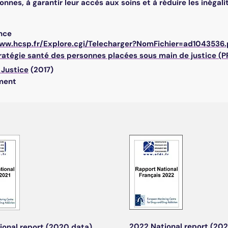
nnes, à garantir leur accès aux soins et à réduire les inégali
ance
www.hcsp.fr/Explore.cgi/Telecharger?NomFichier=ad1043536.
ratégie santé des personnes placées sous main de justice (
 Justice
(2017)
ment
2022 National report (202
ional report (2020 data)