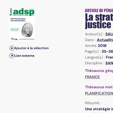
ARTICLE DE PÉRI
La stra
justice
Auteur(s) :
SAL
Dans :
Actualit
Année
2018
Ajouter à la sélection
Page(s) :
35-3
Lien externe
Langue(s) :
Fra
Discipline :
SAN 
Thésaurus géo
FRANCE
Thésaurus mot
PLANIFICATION
Résumé :
Une stratégie i