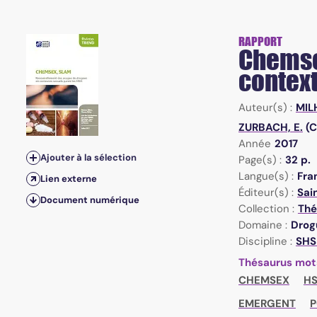
RAPPORT
Chemse
context
Auteur(s) :
MIL
ZURBACH, E.
(C
Année
2017
Ajouter à la sélection
Page(s) :
32 p.
Langue(s) :
Fra
Lien externe
Éditeur(s) :
Sai
Document numérique
Collection :
Th
Domaine :
Drogu
Discipline :
SHS
Thésaurus mot
CHEMSEX
H
EMERGENT
P