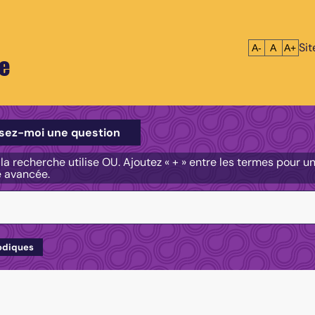
Si
Réduire le tex
Réinitialis
Agrandi
A-
A
A+
e
e
sez-moi une question
, la recherche utilise OU. Ajoutez « + » entre les termes pour 
e avancée.
odiques