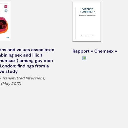
ons and values associated
Rapport « Chemsex »
ining sex and illicit
chemsex') among gay men
 London: findings from a
ive study
y Transmitted Infections,
3 (May 2017)