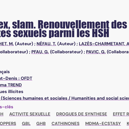
x, slam. Renouvellement des
es sexuels parmi les HSH
HET, M.
(Auteur) ;
NÉFAU, T.
(Auteur) ;
LAZÈS-CHARMETANT, A
ollaborateur) ;
PFAU, G.
(Collaborateur) ;
PAVIC, G.
(Collabora
nçais
nt-Denis : OFDT
éma TREND
es illicites
 (Sciences humaines et sociales / Humanities and social sci
s-clés
SH
ACTIVITE SEXUELLE
DROGUES DE SYNTHESE
EFFET 
OPPERS
GBL
GHB
CATHINONES
MDMA-ECSTASY