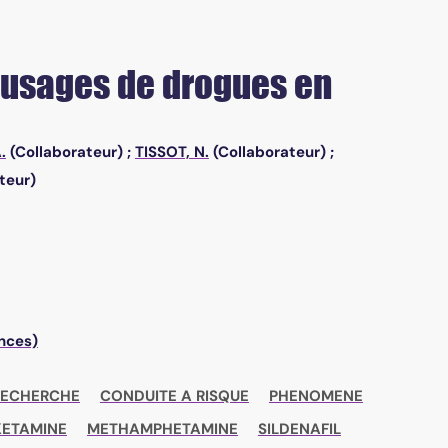
 usages de drogues en
.
(Collaborateur) ;
TISSOT, N.
(Collaborateur) ;
teur)
ences)
RECHERCHE
CONDUITE A RISQUE
PHENOMENE
KETAMINE
METHAMPHETAMINE
SILDENAFIL