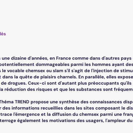
lés
 une dizaine d'années, en France comme dans d'autres pays
 potentiellement dommageables parmi les hommes ayant des
 le vocable chemsex ou slam s'il s'agit de l'injection de sti
dans la quête de plaisirs charnels. En parallèle, elles expose
e drogues. Ceux-ci sont d'autant plus préoccupants qu'ils
la réduction des risques et que les substances sont fréque
Théma TREND propose une synthèse des connaissances dispon
r des informations recueillies dans les sites composant le di
 retrace l'émergence et la diffusion du chemsex parmi une fr
interroge également les motivations des usagers, l'ampleur 