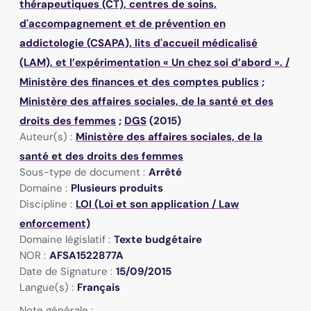
thérapeutiques (CT), centres de soins,
d'accompagnement et de prévention en
addictologie (CSAPA), lits d'accueil médicalisé
(LAM), et l’expérimentation « Un chez soi d’abord ».
/
Ministère des finances et des comptes publics
;
Ministère des affaires sociales, de la santé et des
droits des femmes
;
DGS
(2015)
Auteur(s) :
Ministère des affaires sociales, de la
santé et des droits des femmes
Sous-type de document :
Arrêté
Domaine :
Plusieurs produits
Discipline :
LOI (Loi et son application / Law
enforcement)
Domaine législatif :
Texte budgétaire
NOR :
AFSA1522877A
Date de Signature :
15/09/2015
Langue(s) :
Français
Note générale :