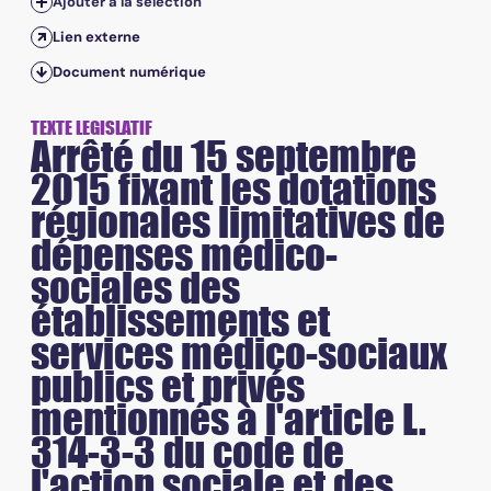
Ajouter à la sélection
Lien externe
Document numérique
TEXTE LEGISLATIF
Arrêté du 15 septembre
2015 fixant les dotations
régionales limitatives de
dépenses médico-
sociales des
établissements et
services médico-sociaux
publics et privés
mentionnés à l'article L.
314-3-3 du code de
l'action sociale et des