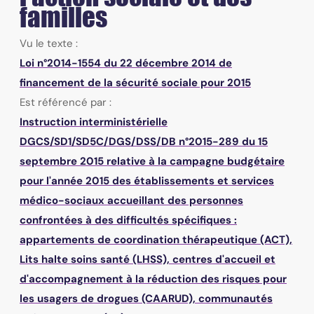
familles
Vu le texte :
Loi n°2014-1554 du 22 décembre 2014 de
financement de la sécurité sociale pour 2015
Est référencé par :
Instruction interministérielle
DGCS/SD1/SD5C/DGS/DSS/DB n°2015-289 du 15
septembre 2015 relative à la campagne budgétaire
pour l'année 2015 des établissements et services
médico-sociaux accueillant des personnes
confrontées à des difficultés spécifiques :
appartements de coordination thérapeutique (ACT),
Lits halte soins santé (LHSS), centres d'accueil et
d'accompagnement à la réduction des risques pour
les usagers de drogues (CAARUD), communautés