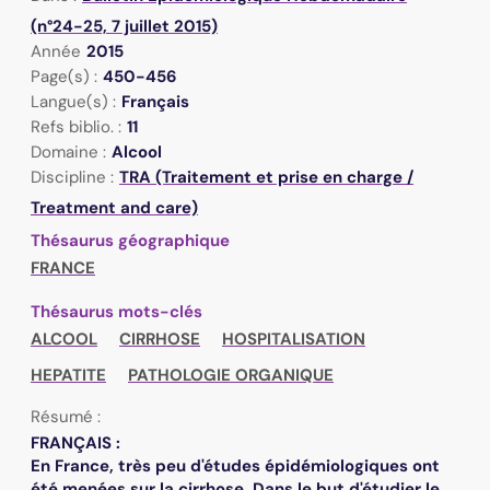
(n°24-25, 7 juillet 2015)
Année
2015
Page(s) :
450-456
Langue(s) :
Français
Refs biblio. :
11
Domaine :
Alcool
Discipline :
TRA (Traitement et prise en charge /
Treatment and care)
Thésaurus géographique
FRANCE
Thésaurus mots-clés
ALCOOL
CIRRHOSE
HOSPITALISATION
HEPATITE
PATHOLOGIE ORGANIQUE
Résumé :
FRANÇAIS :
En France, très peu d'études épidémiologiques ont
été menées sur la cirrhose. Dans le but d'étudier le