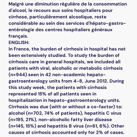
Malgré une diminution régulière de la consommation
d'alcool, le recours aux soins hospitaliers pour
cirrhose, particulièrement alcoolique, reste
considérable au sein des services d'hépato-gastro-
entérologie des centres hospitaliers généraux
français.
ENGLISH:
In France, the burden of cirrhosis in hospital has not
been extensively studied. To study the burden of
cirrhosis care in general hospitals, we included all
patients with viral, alcoholic or metabolic cirrhosis
(n=944) seen in 42 non-academic hepato-
gastroenterology units from 4-8, June 2012. During
this study week, the patients with cirrhosis
represented 15% of all patients seen in
hospitalization in hepato-gastroenterology units.
Cirrhosis was due (with or without a co-factor) to:
alcohol (n=702, 74% of patients), hepatitis C virus
(n=195, 21%), non-alcoholic fatty liver disease
(n=145, 15%) and hepatitis B virus (n=61, 6%). Other
causes of cirrhosis accounted only for 2% of cases.