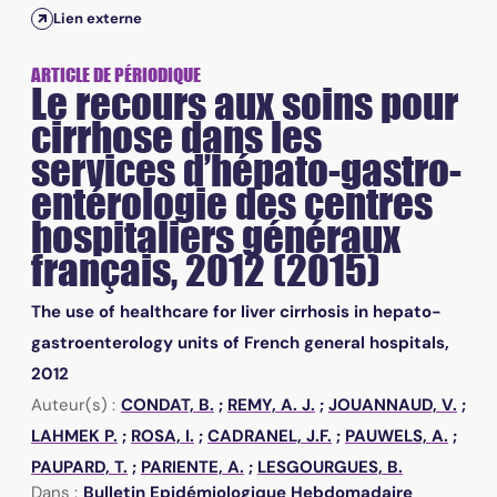
Lien externe
ARTICLE DE PÉRIODIQUE
Le recours aux soins pour
cirrhose dans les
services d’hépato-gastro-
entérologie des centres
hospitaliers généraux
français, 2012 (2015)
The use of healthcare for liver cirrhosis in hepato-
gastroenterology units of French general hospitals,
2012
Auteur(s) :
CONDAT, B.
;
REMY, A. J.
;
JOUANNAUD, V.
;
LAHMEK P.
;
ROSA, I.
;
CADRANEL, J.F.
;
PAUWELS, A.
;
PAUPARD, T.
;
PARIENTE, A.
;
LESGOURGUES, B.
Dans :
Bulletin Epidémiologique Hebdomadaire