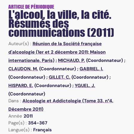
ARTICLE DE PÉRIODIQUE
L'alcool, la ville, la cité.
Résumés des
communications (2011)
Auteur(s) :
Réunion de la Société française
d'alcoologie (1er et 2 décembre 2011; Maison
internationale, Paris)
;
MICHAUD, P.
(Coordonnateur) ;
CLAUDON, M.
(Coordonnateur) ;
GABRIEL, I.
(Coordonnateur) ;
GILLET, C.
(Coordonnateur) ;
HISPARD, E.
(Coordonnateur) ;
YGUEL, J.
(Coordonnateur)
Dans :
Alcoologie et Addictologie (Tome 33, n°4,
Décembre 2011)
Année
2011
Page(s) :
354-367
Langue(s) :
Français