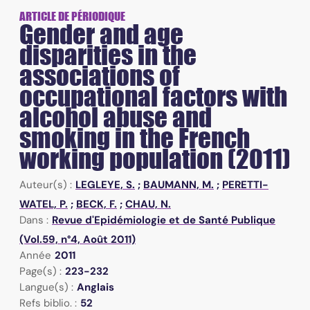
ARTICLE DE PÉRIODIQUE
Gender and age
disparities in the
associations of
occupational factors with
alcohol abuse and
smoking in the French
working population (2011)
Auteur(s) :
LEGLEYE, S.
;
BAUMANN, M.
;
PERETTI-
WATEL, P.
;
BECK, F.
;
CHAU, N.
Dans :
Revue d'Epidémiologie et de Santé Publique
(Vol.59, n°4, Août 2011)
Année
2011
Page(s) :
223-232
Langue(s) :
Anglais
Refs biblio. :
52