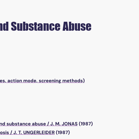
and Substance Abuse
es, action mode, screening methods)
s and substance abuse
/
J. M. JONAS
(1987)
osis
/
J. T. UNGERLEIDER
(1987)