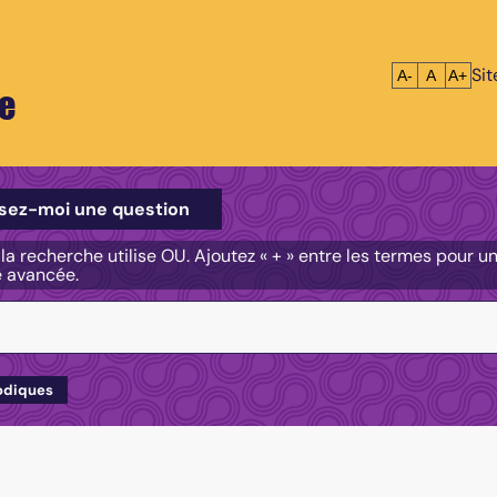
Si
Réduire le tex
Réinitialis
Agrandi
A-
A
A+
e
e
sez-moi une question
, la recherche utilise OU. Ajoutez « + » entre les termes pour 
e avancée.
odiques