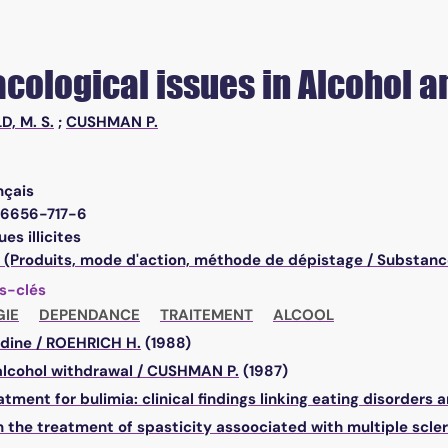
cological issues in Alcohol 
D, M. S.
;
CUSHMAN P.
nçais
6656-717-6
es illicites
 (Produits, mode d'action, méthode de dépistage / Substanc
s-clés
IE
DEPENDANCE
TRAITEMENT
ALCOOL
idine
/
ROEHRICH H.
(1988)
alcohol withdrawal
/
CUSHMAN P.
(1987)
tment for bulimia: clinical findings linking eating disorder
 the treatment of spasticity assoociated with multiple scler