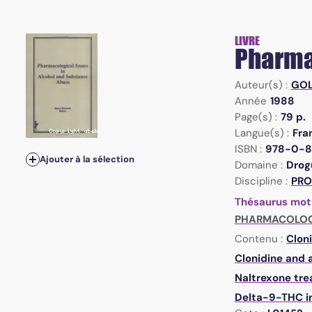
LIVRE
Pharma
Auteur(s) :
GOL
Année
1988
Page(s) :
79 p.
Langue(s) :
Fra
ISBN :
978-0-8
Ajouter à la sélection
Domaine :
Drogu
Discipline :
PRO
Thésaurus mot
PHARMACOLOG
Contenu :
Clon
Clonidine and 
Naltrexone trea
Delta-9-THC in