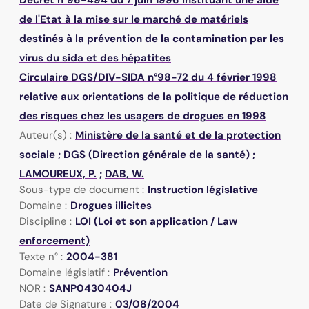
de l'Etat à la mise sur le marché de matériels
destinés à la prévention de la contamination par les
virus du sida et des hépatites
Circulaire DGS/DIV-SIDA n°98-72 du 4 février 1998
relative aux orientations de la politique de réduction
des risques chez les usagers de drogues en 1998
Auteur(s) :
Ministère de la santé et de la protection
sociale
;
DGS
(Direction générale de la santé) ;
LAMOUREUX, P.
;
DAB, W.
Sous-type de document :
Instruction législative
Domaine :
Drogues illicites
Discipline :
LOI (Loi et son application / Law
enforcement)
Texte n° :
2004-381
Domaine législatif :
Prévention
NOR :
SANP0430404J
Date de Signature :
03/08/2004