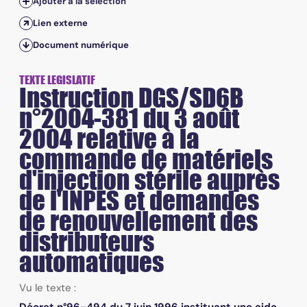
Ajouter à la sélection
Lien externe
Document numérique
TEXTE LEGISLATIF
Instruction DGS/SD6B
n°2004-381 du 3 août
2004 relative à la
commande de matériels
d'injection stérile auprès
de l'INPES et demandes
de renouvellement des
distributeurs
automatiques
Vu le texte :
Décret n°96-494 du 7 juin 1996 instituant une aide