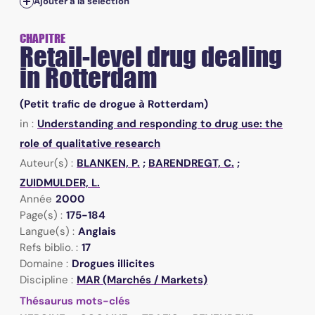
Ajouter à la sélection
CHAPITRE
Retail-level drug dealing
in Rotterdam
(Petit trafic de drogue à Rotterdam)
in :
Understanding and responding to drug use: the
role of qualitative research
Auteur(s) :
BLANKEN, P.
;
BARENDREGT, C.
;
ZUIDMULDER, L.
Année
2000
Page(s) :
175-184
Langue(s) :
Anglais
Refs biblio. :
17
Domaine :
Drogues illicites
Discipline :
MAR (Marchés / Markets)
Thésaurus mots-clés