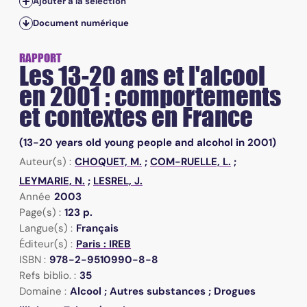
Ajouter à la sélection
Document numérique
RAPPORT
Les 13-20 ans et l'alcool
en 2001 : comportements
et contextes en France
(13-20 years old young people and alcohol in 2001)
Auteur(s) :
CHOQUET, M.
;
COM-RUELLE, L.
;
LEYMARIE, N.
;
LESREL, J.
Année
2003
Page(s) :
123 p.
Langue(s) :
Français
Éditeur(s) :
Paris : IREB
ISBN :
978-2-9510990-8-8
Refs biblio. :
35
Domaine :
Alcool ; Autres substances ; Drogues