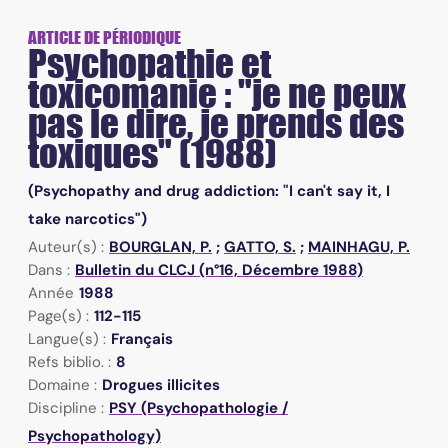
ARTICLE DE PÉRIODIQUE
Psychopathie et
toxicomanie : "je ne peux
pas le dire, je prends des
toxiques" (1988)
(Psychopathy and drug addiction: "I can't say it, I
take narcotics")
Auteur(s) :
BOURGLAN, P.
;
GATTO, S.
;
MAINHAGU, P.
Dans :
Bulletin du CLCJ (n°16, Décembre 1988)
Année
1988
Page(s) :
112-115
Langue(s) :
Français
Refs biblio. :
8
Domaine :
Drogues illicites
Discipline :
PSY (Psychopathologie /
Psychopathology)