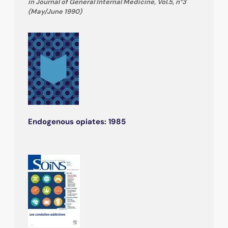
in Journal of General Internal Medicine, Vol.5, n°3
(May/June 1990)
Endogenous opiates: 1985