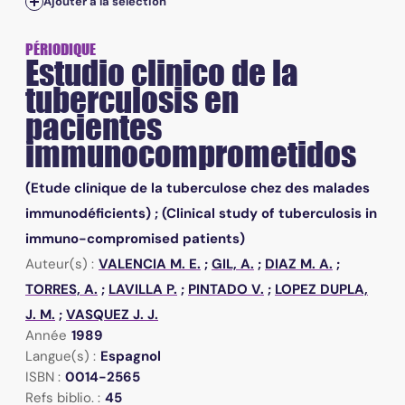
Ajouter à la sélection
PÉRIODIQUE
Estudio clinico de la
tuberculosis en
pacientes
immunocomprometidos
(Etude clinique de la tuberculose chez des malades
immunodéficients) ; (Clinical study of tuberculosis in
immuno-compromised patients)
Auteur(s) :
VALENCIA M. E.
;
GIL, A.
;
DIAZ M. A.
;
TORRES, A.
;
LAVILLA P.
;
PINTADO V.
;
LOPEZ DUPLA,
J. M.
;
VASQUEZ J. J.
Année
1989
Langue(s) :
Espagnol
ISBN :
0014-2565
Refs biblio. :
45