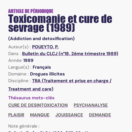
ARTICLE DE PÉRIODIQUE
Toxicomanie et cure de
sevrage (1989)
(Addiction and detoxification)
Auteur(s) :
POUEYTO, P.
Dans :
Bulletin du CLCJ (n°18, 2ème trimestre 1989)
Année
1989
Langue(s) :
Français
Domaine :
Drogues illicites
Discipline :
TRA (Traitement et prise en charge /
Treatment and care)
Thésaurus mots-clés
CURE DE DESINTOXICATION
PSYCHANALYSE
PLAISIR
MANQUE
JOUISSANCE
DEMANDE
Note générale :