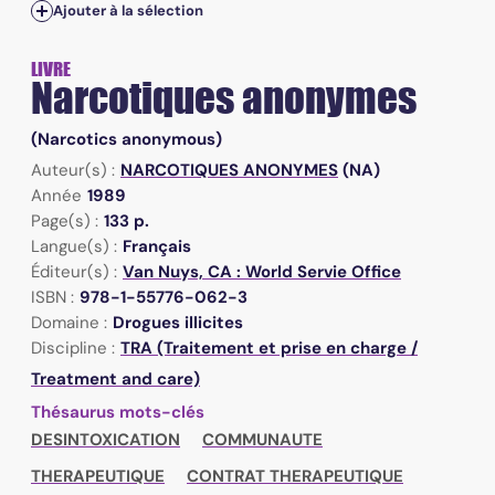
Ajouter à la sélection
LIVRE
Narcotiques anonymes
(Narcotics anonymous)
Auteur(s) :
NARCOTIQUES ANONYMES
(NA)
Année
1989
Page(s) :
133 p.
Langue(s) :
Français
Éditeur(s) :
Van Nuys, CA : World Servie Office
ISBN :
978-1-55776-062-3
Domaine :
Drogues illicites
Discipline :
TRA (Traitement et prise en charge /
Treatment and care)
Thésaurus mots-clés
DESINTOXICATION
COMMUNAUTE
THERAPEUTIQUE
CONTRAT THERAPEUTIQUE