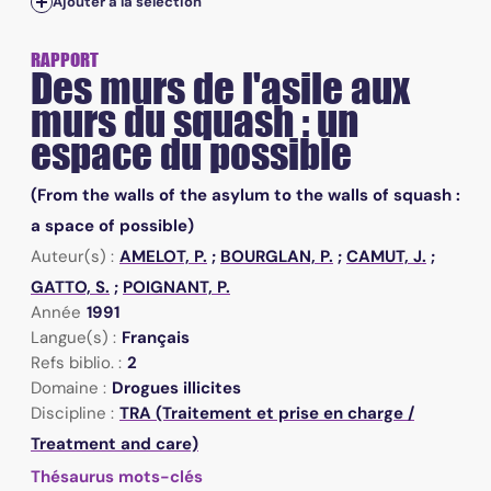
Ajouter à la sélection
RAPPORT
Des murs de l'asile aux
murs du squash : un
espace du possible
(From the walls of the asylum to the walls of squash :
a space of possible)
Auteur(s) :
AMELOT, P.
;
BOURGLAN, P.
;
CAMUT, J.
;
GATTO, S.
;
POIGNANT, P.
Année
1991
Langue(s) :
Français
Refs biblio. :
2
Domaine :
Drogues illicites
Discipline :
TRA (Traitement et prise en charge /
Treatment and care)
Thésaurus mots-clés