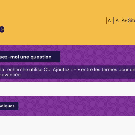
Si
Réduire le tex
Réinitialis
Agrandi
A-
A
A+
e
e
sez-moi une question
, la recherche utilise OU. Ajoutez « + » entre les termes pour 
e avancée.
odiques