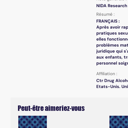
NIDA Research 
Résumé :
FRANÇAIS :
Après avoir rap
pratiques sexue
elles fonctionn
problèmes matér
juridique qui s
aux enfants, t
personnel soig
Affiliation :
Ctr Drug Alcoh
Etats-Unis. Un
Peut-être aimeriez-vous