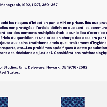
Monograph, 1992, (127), 350-367
pelé les risques d'infection par le VIH en prison, liés aux 
lles non protégées, l'article définit ce que sont les commun
ent par des contacts multipliés établis sur le lieu d'exercic
iels du quotidien et une prise en charge des dossiers par tou
'ajoute aux soins traditionnels tels que : traitement d'hygièn
ransports, etc...Les problèmes spécifiques à cette populatio
nant des décisions de justice). Considérations méthodologiq
ol Studies, Univ. Deleware, Newark, DE 19716-2582
ited States.