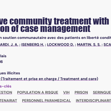
ve community treatment with 
ion of case management
n soutien communautaire avec des patients en liberté conditi
ARDI, J. A.
;
ISENBERG H.
;
LOCKWOOD D.
;
MARTIN, S. S.
;
SCAR
lais
16
es illicites
 (Traitement et prise en charge / Treatment and care)
s-clés
ESTION
POPULATION A RISQUE
VIH
PRISON
SERINGUE
TENARIAT
PERSONNEL PARAMEDICAL
INTERDISCIPLINARI