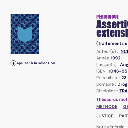
PÉRIODIQUE
Asserti
extens
(Traitements e
Auteur(s) :
INCI
Année
1992
Ajouter à la sélection
Langue(s) :
Ang
ISBN :
1046-95
Refs biblio. :
23
Domaine :
Drogu
Discipline :
TRA
Thésaurus mot
METHODE
G
JUSTICE
PAR
Note générale :