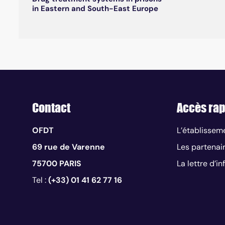
in Eastern and South-East Europe
Contact
Accès rap
OFDT
L’établissem
69 rue de Varenne
Les partenai
75700 PARIS
La lettre d’i
Tel :
(+33) 01 41 62 77 16