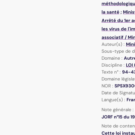
méthodologique
la santé
;
Minis
Arrêté du 1er a
les virus de l'
associatif
/
Min
Auteur(s) :
Mini
Sous-type de d
Domaine :
Autre
Discipline :
LOI 
Texte n° :
94-4
Domaine législat
NOR :
SPSX930
Date de Signatu
Langue(s) :
Fra
Note générale :
JORF n°15 du 1
Note de conten
Cette loi insta