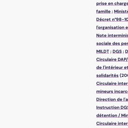
prise en charg
famille
;
Minist
Décret n°98-10
l'organisation
Note intermini
sociale des pe
MILDT
;
DGS
;
D
Circulaire DA
de l'intérieur 
solidarités
(20
Circulaire int
mineurs incarc
Direction de l'
Instruction DG
détention
/
Min
Circulaire int