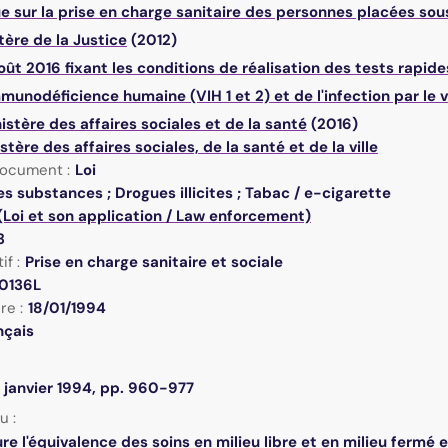
 sur la prise en charge sanitaire des personnes placées sou
tère de la Justice
(2012)
oût 2016 fixant les conditions de réalisation des tests rapide
immunodéficience humaine (VIH 1 et 2) et de l'infection par le
istère des affaires sociales et de la santé
(2016)
stère des affaires sociales, de la santé et de la ville
ocument :
Loi
s substances ; Drogues illicites ; Tabac / e-cigarette
(Loi et son application / Law enforcement)
3
if :
Prise en charge sanitaire et sociale
0136L
re :
18/01/1994
nçais
9 janvier 1994, pp. 960-977
u :
ure l'équivalence des soins en milieu libre et en milieu fermé 