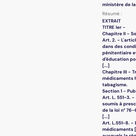
ministère de la
Résumé :
EXTRAIT
TITRE Ier -
Chapitre II - S
Art. 2. - L'art
dans des condi
pénitentiaire e
d'éducation po
[...]
Chapitre III -
médicaments ho
tabagisme.
Section 1 - Pu
Art. L. 551-3.
soumis à prescr
de la loi n° 76
[...]
Art. L.551-8. -
médicaments [
auxquels la règ