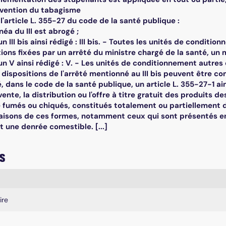
évention du tabagisme
A l'article L. 355-27 du code de la santé publique :
inéa du III est abrogé ;
é un III bis ainsi rédigé : III bis. - Toutes les unités de cond
ions fixées par un arrêté du ministre chargé de la santé, un
é un V ainsi rédigé : V. - Les unités de conditionnement autre
ispositions de l'arrêté mentionné au III bis peuvent être co
éré, dans le code de la santé publique, un article L. 355-27-1 ai
 vente, la distribution ou l'offre à titre gratuit des produits d
e fumés ou chiqués, constitués totalement ou partiellement d
isons de ces formes, notamment ceux qui sont présentés en
 une denrée comestible. [...]
s
mplaires
ire