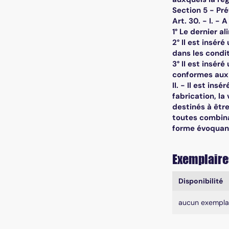
Section 5 - Pr
Art. 30. - I. - 
1° Le dernier al
2° Il est insér
dans les condit
3° II est insér
conformes aux d
II. - Il est ins
fabrication, la
destinés à êtr
toutes combina
forme évoquant
Exemplaire
Liste des exe
Disponibilité
aucun exempla