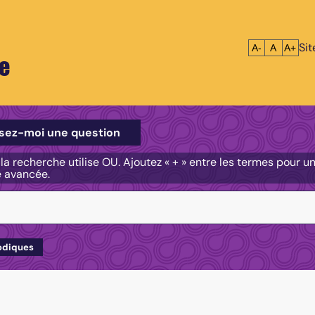
Si
Réduire le tex
Réinitialis
Agrandi
A-
A
A+
e
e
sez-moi une question
, la recherche utilise OU. Ajoutez « + » entre les termes pour 
e avancée.
odiques