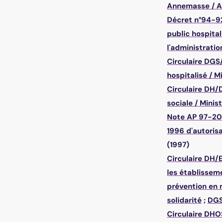
Annemasse
/
A
Décret n°94-92
public hospital
l'administratio
Circulaire DGS
hospitalisé
/
Mi
Circulaire DH/
sociale
/
Minist
Note AP 97-2021
1996 d'autoris
(1997)
Circulaire DH/
les établissem
prévention en m
solidarité
;
DG
Circulaire DHO