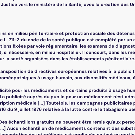
 Justice vers le ministère de la Santé, avec la création des 
oins en milieu pénitentiaire et protection sociale des détenus
icle L. 711-3 du code de la santé publique est complété par un a
tions fixées par voie réglementaire, les examens de diagnost
t, si nécessaire, en milieu hospitalier. Il concourt, dans les
ur la santé organisées dans les établissements pénitentiaire
 Transposition de directives européennes relatives à la publi
méopathiques à usage humain, aux dispositifs médicaux, à l
blicité pour les médicaments et certains produits à usage hu
 - La publicité auprès du public pour un médicament n'est ad
iption médicale [...] Toutefois, les campagnes publicitaires 
-616 du 9 juillet 1976 relative à la lutte contre le tabagisme p
 Des échantillons gratuits ne peuvent être remis qu'aux perso
...] Aucun échantillon de médicaments contenant des subst
lementation des stupéfiants est appliquée en tout ou partie, 