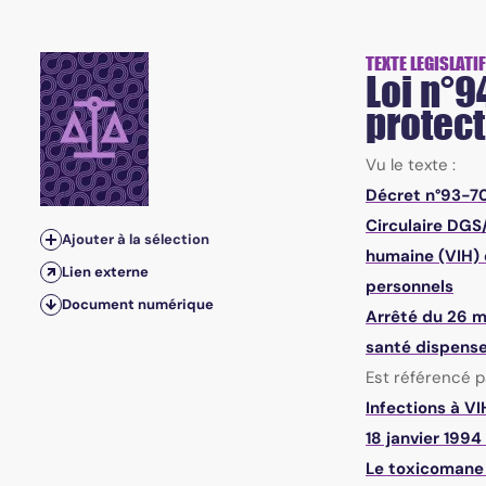
TEXTE LEGISLATIF
Loi n°9
protect
Vu le texte :
Décret n°93-70
Circulaire DGS
Ajouter à la sélection
humaine (VIH) e
Lien externe
personnels
Document numérique
Arrêté du 26 m
santé dispense
Est référencé pa
Infections à VI
18 janvier 1994
Le toxicomane 