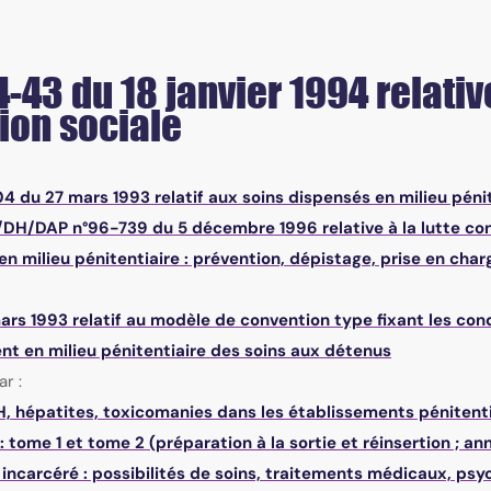
4-43 du 18 janvier 1994 relativ
ion sociale
4 du 27 mars 1993 relatif aux soins dispensés en milieu péni
/DH/DAP n°96-739 du 5 décembre 1996 relative à la lutte contr
n milieu pénitentiaire : prévention, dépistage, prise en charg
ars 1993 relatif au modèle de convention type fixant les con
nt en milieu pénitentiaire des soins aux détenus
r :
H, hépatites, toxicomanies dans les établissements pénitenti
 : tome 1 et tome 2 (préparation à la sortie et réinsertion ; an
incarcéré : possibilités de soins, traitements médicaux, psyc