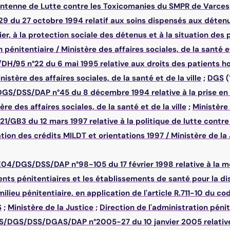
ntenne de Lutte contre les Toxicomanies du SMPR de Varces,
9 du 27 octobre 1994 relatif aux soins dispensés aux détenu
ier, à la protection sociale des détenus et à la situation de
n pénitentiaire
/
Ministère des affaires sociales, de la santé et
/DH/95 n°22 du 6 mai 1995 relative aux droits des patients h
nistère des affaires sociales, de la santé et de la ville
;
DGS
(
DGS/DSS/DAP n°45 du 8 décembre 1994 relative à la prise en 
ère des affaires sociales, de la santé et de la ville
;
Ministère 
/GB3 du 12 mars 1997 relative à la politique de lutte contre 
ation des crédits MILDT et orientations 1997
/
Ministère de la
E04/DGS/DSS/DAP n°98-105 du 17 février 1998 relative à la mod
ents pénitentiaires et les établissements de santé pour la di
ilieu pénitentiaire, en application de l'article R.711-10 du c
S
;
Ministère de la Justice
;
Direction de l'administration pénit
S/DGS/DSS/DGAS/DAP n°2005-27 du 10 janvier 2005 relative à 