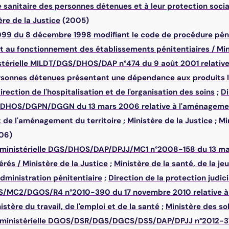
e sanitaire des personnes détenues et à leur protection socia
ère de la Justice
(2005)
99 du 8 décembre 1998 modifiant le code de procédure pénale
 et au fonctionnement des établissements pénitentiaires
/
Min
stérielle MILDT/DGS/DHOS/DAP n°474 du 9 août 2001 relative à 
rsonnes détenues présentant une dépendance aux produits li
irection de l'hospitalisation et de l'organisation des soins
;
Di
P/DHOS/DGPN/DGGN du 13 mars 2006 relative à l'aménagement
et de l'aménagement du territoire
;
Ministère de la Justice
;
Mi
06)
erministérielle DGS/DHOS/DAP/DPJJ/MC1 n°2008-158 du 13 mai 
érés
/
Ministère de la Justice
;
Ministère de la santé, de la je
administration pénitentiaire
;
Direction de la protection judic
S/MC2/DGOS/R4 n°2010-390 du 17 novembre 2010 relative à l'
istère du travail, de l'emploi et de la santé
;
Ministère des sol
erministérielle DGOS/DSR/DGS/DGCS/DSS/DAP/DPJJ n°2012-373 