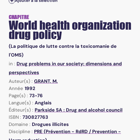
Ajouter à la sélection
CHAPITRE
World health organization
drug policy
(La politique de lutte contre la toxicomanie de
l'OMS)
in :
Drug problems in our society: dimensions and
perspectives
Auteur(s) :
GRANT, M.
Année
1992
Page(s) :
73-76
Langue(s) :
Anglais
Éditeur(s) :
Parkside SA : Drug and alcohol council
ISBN :
730827763
Domaine :
Drogues illicites
Discipline :
PRE (Prévention - RdRD / Prevention -