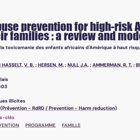
use prevention for high-risk 
ir families : a review and mo
 la toxicomanie des enfants africains d'Amérique à haut risqu
 HASSELT, V. B.
;
HERSEN, M.
;
NULL J.A.
;
AMMERMAN, R. T.
;
B
lais
603
es illicites
 (Prévention - RdRD / Prevention - Harm reduction)
s-clés
VENTION
PROGRAMME
FAMILLE