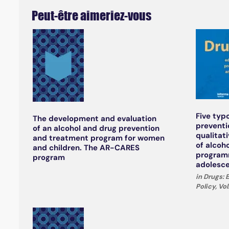
Peut-être aimeriez-vous
Five typ
The development and evaluation
prevent
of an alcohol and drug prevention
qualitat
and treatment program for women
of alcoh
and children. The AR-CARES
program
program
adolesc
in Drugs:
Policy, Vo