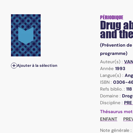
PÉRIODIQUE
Drug ab
and the
(Prévention de
programme)
Auteur(s) :
VAN
Ajouter à la sélection
Année
1993
Langue(s) :
Ang
ISBN :
0306-4
Refs biblio. :
118
Domaine :
Drogu
Discipline :
PRE
Thésaurus mot
ENFANT
PRE
Note générale :