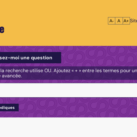
Si
Réduire le tex
Réinitialis
Agrandi
A-
A
A+
e
e
sez-moi une question
, la recherche utilise OU. Ajoutez « + » entre les termes pour 
e avancée.
odiques