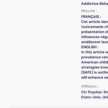
Addictive Behav
Résumé :
FRANÇAIS :
Cet article dan
toxicomanie che
présentation d
influences néga
améliorent leu
ENGLISH :
In this article
prevalence rate
American child
strategies kno
(SAFE) is outli
will enhance s
Affiliation :
Ctr Psychol. St
Etats-Unis. Un