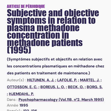
ARTICLE DE PÉRIODIQUE
Subjective and objective
symptoms in relation to
plasma methadone
concentration in
methadone patients
(1995)
(Symptômes subjectifs et objectifs en relation avec
les concentrations plasmatiques en méthadone chez
des patients en traitement de maintenance.)
Auteur(s) :
HILTUNEN, A. J.
;
LAFOLIE, P.
;
MARTEL, J.
;
OTTOSSON, E. C.
;
BOREUS, L. O.
;
BECK, O.
;
BORG, S.
;
HJEMDAHL, P.
Dans :
Psychopharmacology (Vol.118, n°2, March 1995)
Année
1995
Page(s) :
122-126