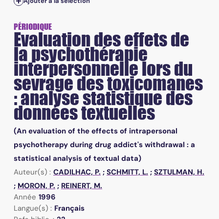
Ajouter à la sélection
PÉRIODIQUE
Evaluation des effets de
la psychothérapie
interpersonnelle lors du
sevrage des toxicomanes
: analyse statistique des
données textuelles
(An evaluation of the effects of intrapersonal
psychotherapy during drug addict's withdrawal : a
statistical analysis of textual data)
Auteur(s) :
CADILHAC, P.
;
SCHMITT, L.
;
SZTULMAN, H.
;
MORON, P.
;
REINERT, M.
Année
1996
Langue(s) :
Français