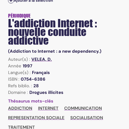
Ajouter à la sélection
PÉRIODIQUE
L'addiction Internet :
nouvelle conduite
addictive
(Addiction to Internet : a new dependency.)
Auteur(s) :
VELEA, D.
Année
1997
Langue(s) :
Français
ISBN :
0754-6386
Refs biblio. :
28
Domaine :
Drogues illicites
Thésaurus mots-clés
ADDICTION
INTERNET
COMMUNICATION
REPRESENTATION SOCIALE
SOCIALISATION
TRAITEMENT