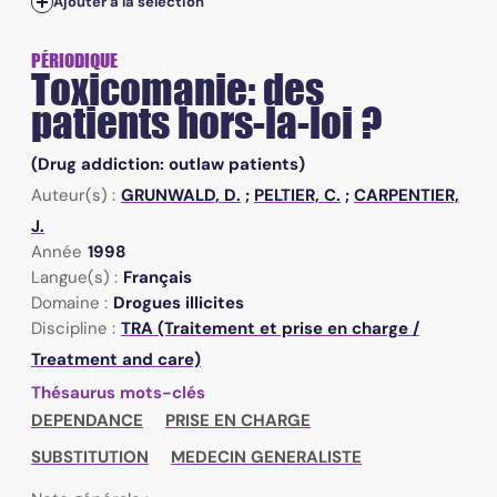
Ajouter à la sélection
PÉRIODIQUE
Toxicomanie: des
patients hors-la-loi ?
(Drug addiction: outlaw patients)
Auteur(s) :
GRUNWALD, D.
;
PELTIER, C.
;
CARPENTIER,
J.
Année
1998
Langue(s) :
Français
Domaine :
Drogues illicites
Discipline :
TRA (Traitement et prise en charge /
Treatment and care)
Thésaurus mots-clés
DEPENDANCE
PRISE EN CHARGE
SUBSTITUTION
MEDECIN GENERALISTE