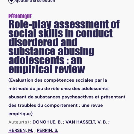
Ajouter à la sélection
PÉRIODIQUE
Role-play assessment of
social skills in conduct
disordered and
substance abusing
adolescents : an
empirical review
(Evaluation des compétences sociales par la
méthode du jeu de rôle chez des adolescents
abusant de substances psychoactives et présentant
des troubles du comportement : une revue
empirique)
Auteur(s) :
DONOHUE, B.
;
VAN HASSELT, V. B.
;
HERSEN, M.
;
PERRIN, S.