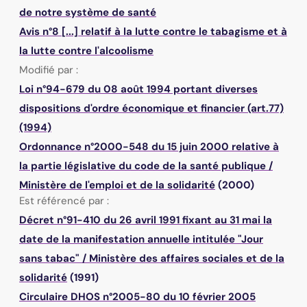
de notre système de santé
Avis n°8 [...] relatif à la lutte contre le tabagisme et à
la lutte contre l'alcoolisme
Modifié par :
Loi n°94-679 du 08 août 1994 portant diverses
dispositions d'ordre économique et financier (art.77)
(1994)
Ordonnance n°2000-548 du 15 juin 2000 relative à
la partie législative du code de la santé publique
/
Ministère de l'emploi et de la solidarité
(2000)
Est référencé par :
Décret n°91-410 du 26 avril 1991 fixant au 31 mai la
date de la manifestation annuelle intitulée "Jour
sans tabac"
/
Ministère des affaires sociales et de la
solidarité
(1991)
Circulaire DHOS n°2005-80 du 10 février 2005