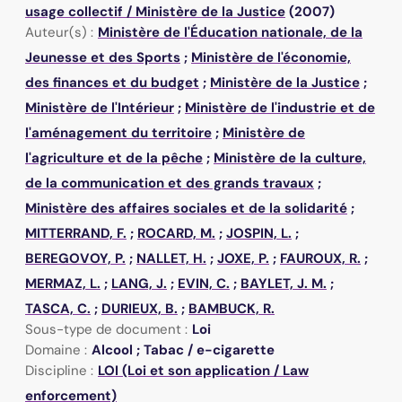
usage collectif
/
Ministère de la Justice
(2007)
Auteur(s) :
Ministère de l'Éducation nationale, de la
Jeunesse et des Sports
;
Ministère de l'économie,
des finances et du budget
;
Ministère de la Justice
;
Ministère de l'Intérieur
;
Ministère de l'industrie et de
l'aménagement du territoire
;
Ministère de
l'agriculture et de la pêche
;
Ministère de la culture,
de la communication et des grands travaux
;
Ministère des affaires sociales et de la solidarité
;
MITTERRAND, F.
;
ROCARD, M.
;
JOSPIN, L.
;
BEREGOVOY, P.
;
NALLET, H.
;
JOXE, P.
;
FAUROUX, R.
;
MERMAZ, L.
;
LANG, J.
;
EVIN, C.
;
BAYLET, J. M.
;
TASCA, C.
;
DURIEUX, B.
;
BAMBUCK, R.
Sous-type de document :
Loi
Domaine :
Alcool ; Tabac / e-cigarette
Discipline :
LOI (Loi et son application / Law
enforcement)