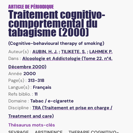
ARTICLE DE PÉRIODIQUE
Traitement cognitivo-
comportemental du
tabagisme (2000)
(Cognitive-behavioural therapy of smoking)
Auteur(s) :
AUBIN, H. J.
;
TILIKETE, S.
;
LAHMEK P.
Dans :
Alcoologie et Addictologie (Tome 22, n°4,
Décembre 2000)
Année
2000
Page(s) :
313-318
Langue(s) :
Français
Refs biblio. :
11
Domaine :
Tabac / e-cigarette
Discipline :
TRA (Traitement et prise en charge /
Treatment and care)
Thésaurus mots-clés
SEVRAGE
ABSTINENCE
THERAPIE COGNITIVO-