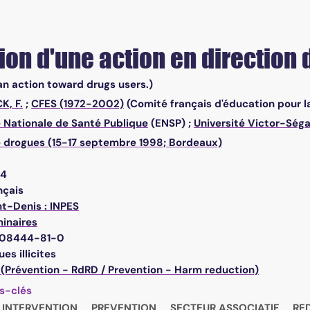
ion d'une action en direction
an action toward drugs users.)
K, F.
;
CFES (1972-2002)
(Comité français d'éducation pour l
 Nationale de Santé Publique
(ENSP) ;
Université Victor-Ség
 drogues (15-17 septembre 1998; Bordeaux)
04
nçais
nt-Denis : INPES
inaires
08444-81-0
es illicites
 (Prévention - RdRD / Prevention - Harm reduction)
s-clés
INTERVENTION
PREVENTION
SECTEUR ASSOCIATIF
RE