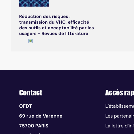
Réduction des risques :
transmission du VHC, efficacité
des outils et acceptabilité par les
usagers - Revues de littérature
Contact
Accès rap
OFDT
L’établissem
69 rue de Varenne
Les partenai
75700 PARIS
La lettre d’i