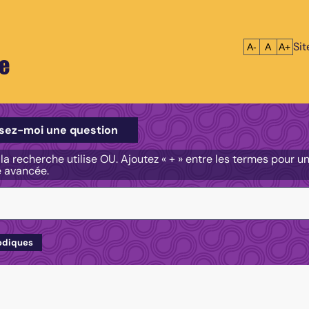
Si
Réduire le tex
Réinitialis
Agrandi
A-
A
A+
e
e
sez-moi une question
, la recherche utilise OU. Ajoutez « + » entre les termes pour 
e avancée.
odiques