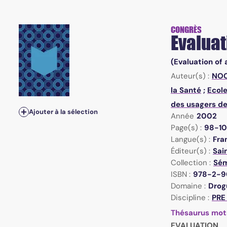
CONGRÈS
Evaluat
(Evaluation of 
Auteur(s) :
NOC
la Santé
;
Ecole
des usagers de
Ajouter à la sélection
Année
2002
Page(s) :
98-1
Langue(s) :
Fra
Éditeur(s) :
Sai
Collection :
Sém
ISBN :
978-2-9
Domaine :
Drogu
Discipline :
PRE
Thésaurus mot
EVALUATION