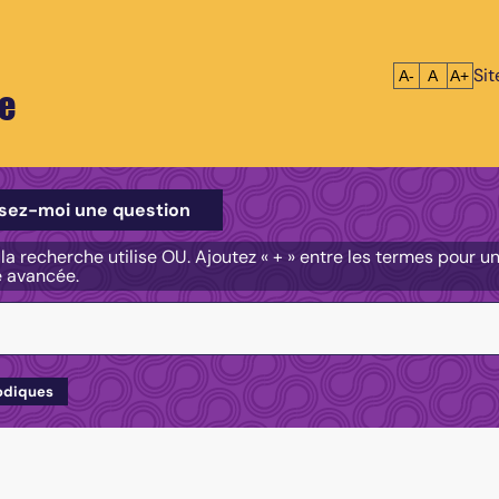
Si
Réduire le tex
Réinitialis
Agrandi
A-
A
A+
e
e
sez-moi une question
, la recherche utilise OU. Ajoutez « + » entre les termes pour 
e avancée.
odiques