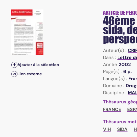
ARTICLE DE PÉRI
46ème r
sida, d
perspe
Auteur(s) :
CRI
Dans :
Lettre d
Année
2002
Ajouter à la sélection
Page(s) :
6 p.
Lien externe
Langue(s) :
Fra
Domaine :
Drogu
Discipline :
MAL 
Thésaurus géo
FRANCE
ESP
Thésaurus mot
VIH
SIDA
H