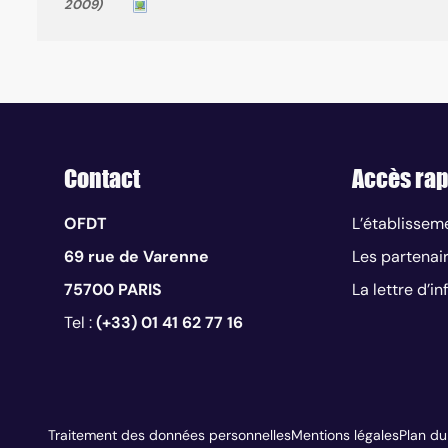
2009)
Contact
Accès rap
OFDT
L’établissem
69 rue de Varenne
Les partenai
75700 PARIS
La lettre d’i
Tel :
(+33) 01 41 62 77 16
Traitement des données personnelles
Mentions légales
Plan du