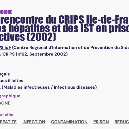
ODIQUE
encontre du CRIPS Ile-de-Fra
es hépatites et des IST en priso
ctives (2002)
PS IdF
(Centre Régional d'Information et de Prévention du Sid
u CRIPS (n°62, Septembre 2002)
nçais
es illicites
(Maladies infectieuses / Infectious diseases)
graphique
AGNE
s-clés
EPATITE
INFECTION
CONTAMINATION
PRISON
REDUC