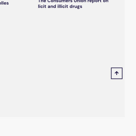
The Consumers Union report on
lles
licit and illicit drugs