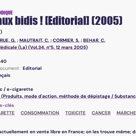
ODIQUE
aux bidis ! [Editorial] (2005)
!)
RUE, G.
;
MAUTRAIT, C.
;
CORMIER, S.
;
BEHAR, C.
édicale (La) (Vol.34, n°5, 12 mars 2005)
340
ocument :
Editorial
nçais
c / e-cigarette
 (Produits, mode d'action, méthode de dépistage / Substanc
s-clés
ARETTE
CONSOMMATION
TOXICITE
CANCER
MARCHE
 actuellement en vente libre en France; on les trouve même; d