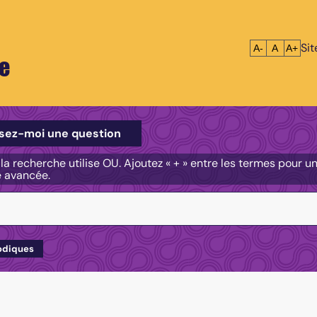
Si
Réduire le tex
Réinitialis
Agrandi
A-
A
A+
e
e
sez-moi une question
, la recherche utilise OU. Ajoutez « + » entre les termes pour 
e avancée.
odiques