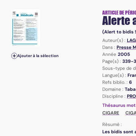
ARTICLE DE PÉRI
Alerte 
(Alert to bidis 
Auteur(s) :
LAG
Dans :
Presse M
Année
2005
Ajouter à la sélection
Page(s) :
339-
Sous-type de d
Langue(s) :
Fra
Refs biblio. :
6
Domaine :
Taba
Discipline :
PRO
Thésaurus mot
CIGARE
CIG
Résumé :
Les bidis sont