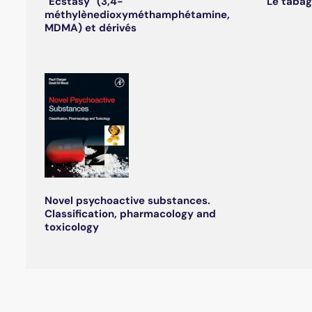
"Ecstasy" (3,4-
Le tabag
méthylènedioxyméthamphétamine,
MDMA) et dérivés
Novel psychoactive substances.
Classification, pharmacology and
toxicology