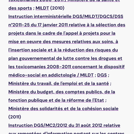
des sports
;
MILDT
(2010)
Instruction interministérielle DGS/MILDT/DGCS/DSS
n°2011-25 du 17 janvier 2011 relative à la sélection des
projets dans le cadre de l'appel à projets pour la
mise en oeuvre des mesures relatives aux soins, à
l'insertion sociale et à la réduction des risques du
plan gouvernemental de lutte contre les drogues et
les toxicomanies 2008-2011 concernant le dispositif
médico-social en addictologie
/
MILDT
;
DGS
;
Ministère du travail, de l'emploi et de la santé
;
Ministère du budget, des comptes publics, de la
fonction publique et de la réforme de l'Etat
;
Ministère des solidarités et de la cohésion sociale
(2011)
Instruction DGS/MC2/2012 du 31 août 2012 relative
aux remontées d'information portant sur les centres