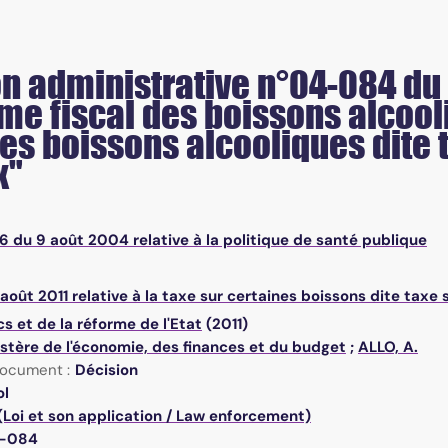
on administrative n°04-084 du
me fiscal des boissons alcooli
es boissons alcooliques dite 
x"
 du 9 août 2004 relative à la politique de santé publique
 août 2011 relative à la taxe sur certaines boissons dite taxe 
s et de la réforme de l'Etat
(2011)
istère de l'économie, des finances et du budget
;
ALLO, A.
ocument :
Décision
ol
(Loi et son application / Law enforcement)
-084