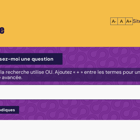
Si
Réduire le tex
Réinitialis
Agrandi
A-
A
A+
e
e
sez-moi une question
, la recherche utilise OU. Ajoutez « + » entre les termes pour 
e avancée.
odiques