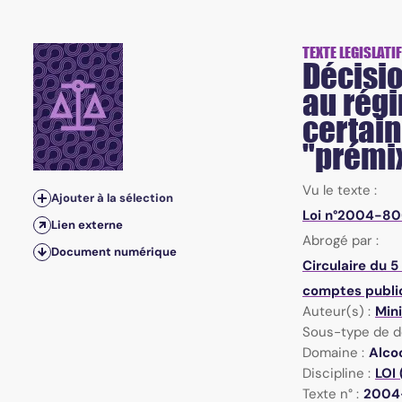
TEXTE LEGISLATIF
Décisi
au régi
certain
"prémi
Vu le texte :
Ajouter à la sélection
Loi n°2004-806
Lien externe
Abrogé par :
Document numérique
Circulaire du 5
comptes public
Auteur(s) :
Min
Sous-type de d
Domaine :
Alco
Discipline :
LOI 
Texte n° :
2004