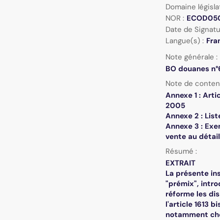
Domaine législat
NOR :
ECOD05
Date de Signatu
Langue(s) :
Fra
Note générale :
BO douanes n°6
Note de conten
Annexe 1 : Arti
2005
Annexe 2 : Lis
Annexe 3 : Exem
vente au détail
Résumé :
EXTRAIT
La présente ins
"prémix", intro
réforme les dis
l'article 1613 
notamment chez