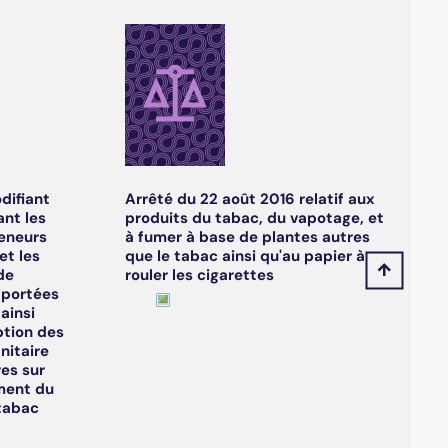
difiant
Arrêté du 22 août 2016 relatif aux
ant les
produits du tabac, du vapotage, et
eneurs
à fumer à base de plantes autres
et les
que le tabac ainsi qu'au papier à
de
rouler les cigarettes
 portées
ainsi
ption des
nitaire
res sur
ment du
 tabac