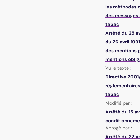
les méthodes de
des messages d
tabac
Arrêté du 25 av
du 26 avril 199
des mentions p
mentions oblig
Vu le texte :
Directive 2001
réglementaires
tabac
Modifié par :
Arrêté du 15 av
conditionneme
Abrogé par :
Arrêté du 22 a