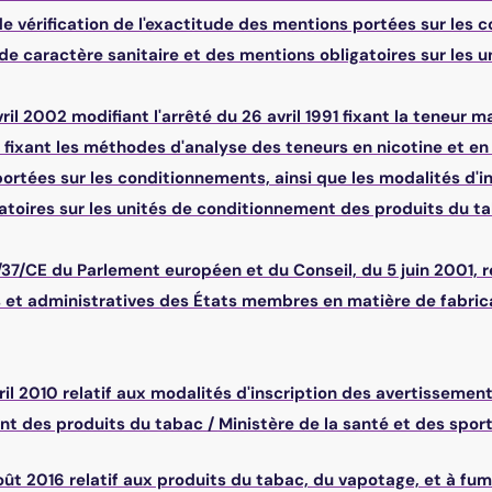
 vérification de l'exactitude des mentions portées sur les c
e caractère sanitaire et des mentions obligatoires sur les 
ril 2002 modifiant l'arrêté du 26 avril 1991 fixant la teneur 
1 fixant les méthodes d'analyse des teneurs en nicotine et en
ortées sur les conditionnements, ainsi que les modalités d'i
atoires sur les unités de conditionnement des produits du t
/37/CE du Parlement européen et du Conseil, du 5 juin 2001, r
 et administratives des États membres en matière de fabrica
ril 2010 relatif aux modalités d'inscription des avertissement
nt des produits du tabac
/
Ministère de la santé et des spor
oût 2016 relatif aux produits du tabac, du vapotage, et à fum