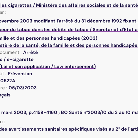
 les cigarettes
/
Ministère des affaires sociales et de la santé
r :
ovembre 2003 modifiant l'arrêté du 31 décembre 1992 fixant le
aveur du tabac dans les débits de tabac
/
Secrétariat d'Etat 
amille et des personnes handicapées
(2003)
stère de la santé, de la famille et des personnes handicapée
ocument :
Arrêté
c / e-cigarette
(Loi et son application / Law enforcement)
if :
Prévention
20522A
re :
05/03/2003
nçais
 mars 2003, p.4159-4160 ; BO Santé n°2003/10 du 3 au 10 ma
u :
des avertissements sanitaires spécifiques visés au 2° de l'art