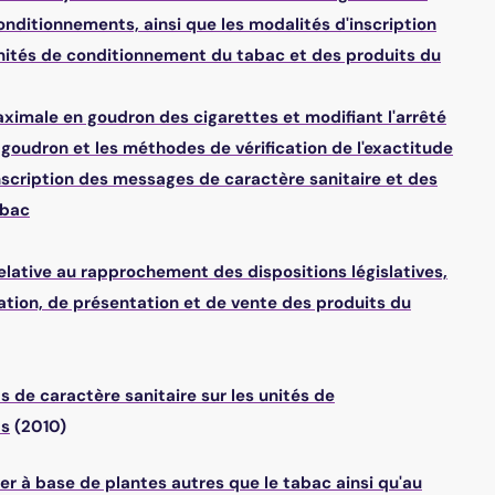
onditionnements, ainsi que les modalités d'inscription
unités de conditionnement du tabac et des produits du
maximale en goudron des cigarettes et modifiant l'arrêté
 goudron et les méthodes de vérification de l'exactitude
nscription des messages de caractère sanitaire et des
abac
elative au rapprochement des dispositions législatives,
tion, de présentation et de vente des produits du
s de caractère sanitaire sur les unités de
ts
(2010)
er à base de plantes autres que le tabac ainsi qu'au