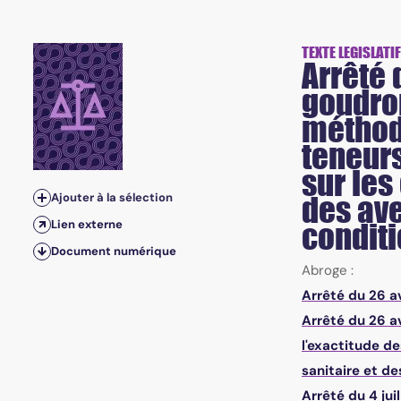
TEXTE LEGISLATIF
Arrêté 
goudron
méthode
teneurs
sur les
Ajouter à la sélection
des ave
condit
Lien externe
Document numérique
Abroge :
Arrêté du 26 av
Arrêté du 26 av
l'exactitude d
sanitaire et d
Arrêté du 4 jui