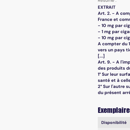
Résumé :
EXTRAIT
Art. 2. - A com
France et comme
- 10 mg par cig
- 1 mg par ciga
- 10 mg par ci
A compter du 1
vers un pays t
[...]
Art. 9. - A l'i
des produits d
1° Sur leur sur
santé et à cell
2° Sur l'autre 
du présent arrêt
Exemplaire
Liste des exe
Disponibilité