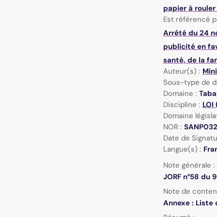
papier à rouler
Est référencé pa
Arrêté du 24 n
publicité en f
santé, de la f
Auteur(s) :
Mini
Sous-type de d
Domaine :
Taba
Discipline :
LOI 
Domaine législat
NOR :
SANP03
Date de Signatu
Langue(s) :
Fra
Note générale :
JORF n°58 du 9
Note de conten
Annexe : Liste 