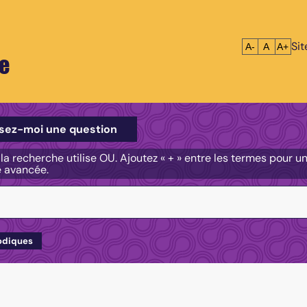
Si
Réduire le tex
Réinitialis
Agrandi
A-
A
A+
e
e
sez-moi une question
, la recherche utilise OU. Ajoutez « + » entre les termes pour 
e avancée.
odiques