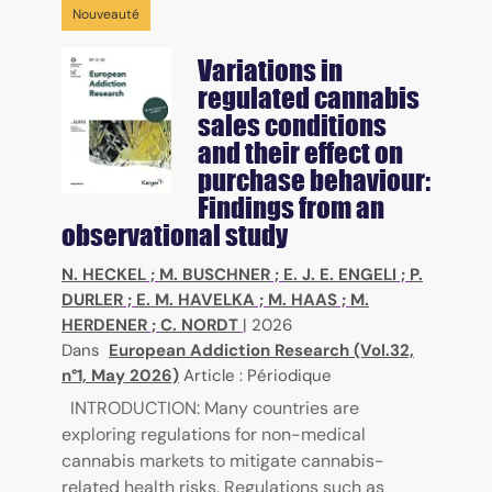
Nouveauté
Variations in
regulated cannabis
sales conditions
and their effect on
purchase behaviour:
Findings from an
observational study
N. HECKEL
;
M. BUSCHNER
;
E. J. E. ENGELI
;
P.
DURLER
;
E. M. HAVELKA
;
M. HAAS
;
M.
HERDENER
;
C. NORDT
|
2026
Dans
European Addiction Research (Vol.32,
n°1, May 2026)
Article : Périodique
INTRODUCTION: Many countries are
exploring regulations for non-medical
cannabis markets to mitigate cannabis-
related health risks. Regulations such as