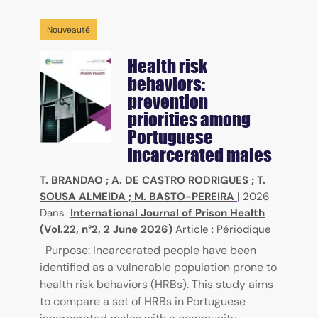
Nouveauté
Health risk
behaviors:
prevention
priorities among
Portuguese
incarcerated males
T. BRANDAO
;
A. DE CASTRO RODRIGUES
;
T.
SOUSA ALMEIDA
;
M. BASTO-PEREIRA
|
2026
Dans
International Journal of Prison Health
(Vol.22, n°2, 2 June 2026)
Article : Périodique
Purpose: Incarcerated people have been
identified as a vulnerable population prone to
health risk behaviors (HRBs). This study aims
to compare a set of HRBs in Portuguese