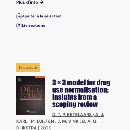
Plus d'info
Ajouter à la sélection
Lien externe
Nouveauté
3 × 3 model for drug
use normalisation:
Insights from a
scoping review
D. T. P. KETELAARS
;
A. J.
KARL
;
M. LUIJTEN
;
J. M. VINK
;
B. A. G.
DIJKSTRA
|
2026