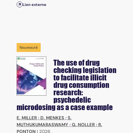
Lien externe
Nouveauté
The use of drug
checking legislation
to facilitate illicit
drug consumption
research:
psychedelic
microdosing as a case example
E. MILLER
;
D. MENKES
;
S.
MUTHUKUMARASWAMY
;
G. NOLLER
;
R.
PONTON
|
2026