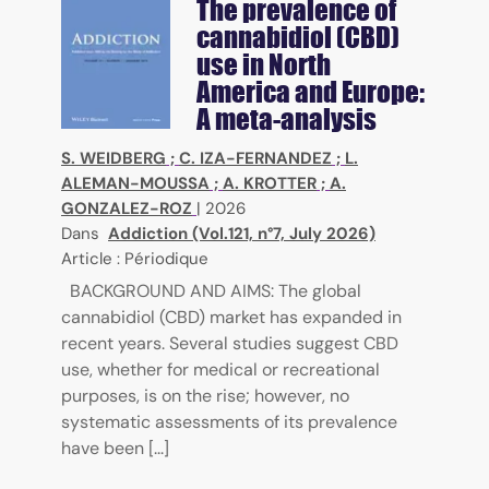
The prevalence of
cannabidiol (CBD)
use in North
America and Europe:
A meta-analysis
S. WEIDBERG
;
C. IZA-FERNANDEZ
;
L.
ALEMAN-MOUSSA
;
A. KROTTER
;
A.
GONZALEZ-ROZ
|
2026
Dans
Addiction (Vol.121, n°7, July 2026)
Article : Périodique
BACKGROUND AND AIMS: The global
cannabidiol (CBD) market has expanded in
recent years. Several studies suggest CBD
use, whether for medical or recreational
purposes, is on the rise; however, no
systematic assessments of its prevalence
have been [...]