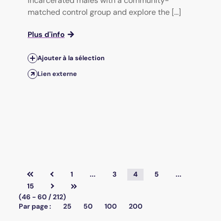
incarcerated males with a community-
matched control group and explore the [...]
Plus d'info
Ajouter à la sélection
Lien externe
1
...
3
4
5
...
15
(46 - 60 / 212)
Par page :
25
50
100
200