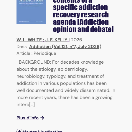
specific addiction
recovery research
agenda [Addiction
opinion and debate]
W. L. WHITE
;
J. F. KELLY
|
2026
Dans
Addiction (Vol.121, n°7, July 2026)
Article : Périodique
BACKGROUND: For decades knowledge
about the etiology, epidemiology,
neurobiology, typology, and treatment of
addiction in various populations has been
well documented and widely disseminated. In
more recent years, there has been a growing
intere[...]
Plus d'info
Ajouter à la sélection