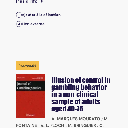
Plus d'info
Ajouter à la sélection
Lien externe
Nouveauté
Illusion of control in
gambling behavior
in a non-clinical
sample of adults
aged 40-75
A. MARQUES MOURATO
;
M.
FONTAINE
;
V. L. FLOCH
;
M. BRINGUIER
;
C.