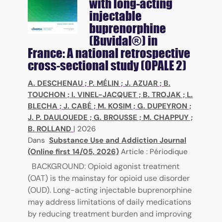
with long-acting
injectable
buprenorphine
(Buvidal®) in
France: A national retrospective
cross-sectional study (OPALE 2)
A. DESCHENAU
;
P. MÉLIN
;
J. AZUAR
;
B.
TOUCHON
;
I. VINEL-JACQUET
;
B. TROJAK
;
L.
BLECHA
;
J. CABÉ
;
M. KOSIM
;
G. DUPEYRON
;
J. P. DAULOUEDE
;
G. BROUSSE
;
M. CHAPPUY
;
B. ROLLAND
|
2026
Dans
Substance Use and Addiction Journal
(Online first 14/05, 2026)
Article : Périodique
BACKGROUND: Opioid agonist treatment
(OAT) is the mainstay for opioid use disorder
(OUD). Long-acting injectable buprenorphine
may address limitations of daily medications
by reducing treatment burden and improving