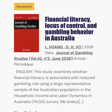
Nouveauté
Financial literacy,
locus of control, and
gambling behavior
in Australia
L. HOANG
;
D. H. VO
|
2026
Dans
Journal of Gambling
Studies (Vol.42, n°2, June 2026)
Article :
Périodique
ENGLISH: This study examines whether
financial literacy is associated with reduced
gambling risk using a large representative
sample of the Australian population in the
Household, Income and Labor Dynamics in
Australia (HILDA) survey. We analyz[...]