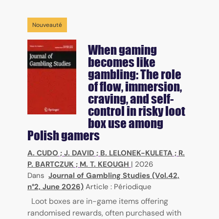
Nouveauté
When gaming
becomes like
gambling: The role
of flow, immersion,
craving, and self-
control in risky loot
box use among
Polish gamers
A. CUDO
;
J. DAVID
;
B. LELONEK-KULETA
;
R.
P. BARTCZUK
;
M. T. KEOUGH
|
2026
Dans
Journal of Gambling Studies (Vol.42,
n°2, June 2026)
Article : Périodique
Loot boxes are in-game items offering
randomised rewards, often purchased with