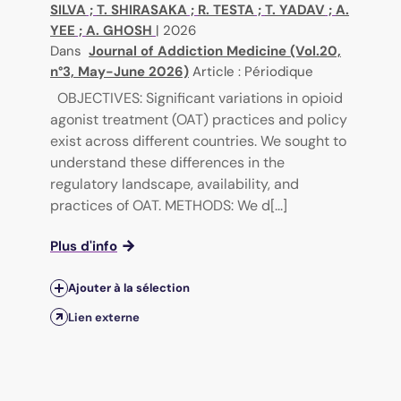
SILVA
;
T. SHIRASAKA
;
R. TESTA
;
T. YADAV
;
A.
YEE
;
A. GHOSH
|
2026
Dans
Journal of Addiction Medicine (Vol.20,
n°3, May-June 2026)
Article : Périodique
OBJECTIVES: Significant variations in opioid
agonist treatment (OAT) practices and policy
exist across different countries. We sought to
understand these differences in the
regulatory landscape, availability, and
practices of OAT. METHODS: We d[...]
Plus d'info
Ajouter à la sélection
Lien externe