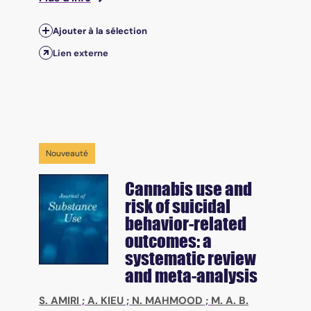
Ajouter à la sélection
Lien externe
Nouveauté
Cannabis use and
risk of suicidal
behavior-related
outcomes: a
systematic review
and meta-analysis
S. AMIRI
;
A. KIEU
;
N. MAHMOOD
;
M. A. B.