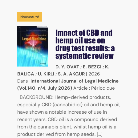
Nouveauté
Impact of CBD and
hemp oil use on
drug test results: a
systematic review
D. Y. OVAT
;
E. BEZCI
;
K.
BALICA
;
U. KIRLI
;
S. A. AKGUR
|
2026
Dans
International Journal of Legal Medicine
(Vol.140, n°4, July 2026)
Article : Périodique
BACKGROUND: Hemp-derived products,
especially CBD (cannabidiol) oil and hemp oil,
have shown a notable increase of use in
recent years. CBD oil is a compound derived
from the cannabis plant, whilst hemp oil is a
product derived from hemp seeds. [...]