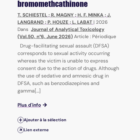
bromomethcathinone
T. SCHIESTEL
;
R. MAGNY
;
H. F. MINKA
;
J.
LANGRAND
;
P. HOUZE
;
L. LABAT
|
2026
Dans
Journal of Analytical Toxicology
(Vol.50, n°6, June 2026)
Article : Périodique
Drug-facilitating sexual assault (DFSA)
corresponds to sexual activity occurring
whereas the victim is unable to express
consent due to the action of drugs. Although
the use of sedative and amnesic drug in
DFSA, such as benzodiazepines and
gamma[...]
Plus d'info
Ajouter à la sélection
Lien externe