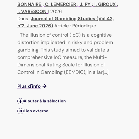
BONNAIRE
;
C. LEMERCIER
;
J. PY
;
I. GIROUX
;
I. VARESCON
|
2026
Dans
Journal of Gambling Studies (Vol.42,
n°2, June 2026)
Article : Périodique
The illusion of control (IoC) is a cognitive
distortion implicated in risky and problem
gambling. This study aimed to validate a
comprehensive IoC measure, the Multi-
Dimensional Rating Scale for Illusion of
Control in Gambling (EEMDIC), in a lar[...]
Plus d'info
Ajouter à la sélection
Lien externe