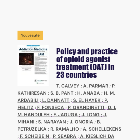
Nouveauté
Policy and practice
of opioid agonist
treatment (OAT) in
23 countries
T. CALVEY
;
A. PARMAR
;
P.
KATHIRESAN
;
S. B. PANT
;
H. ANABA
;
H. M.
ARDABILI
;
L. DANNATT
;
S. EL HAYEK
;
P.
FIELITZ
;
F. FONSECA
;
P. GRANDINETTI
;
D. I.
M. HANDULEH
;
F. JAGUGA
;
J. LONG
;
J.
MIHANI
;
S. NARAYAN
;
J. ONORIA
;
B.
PETRUZELKA
;
R. RAMALHO
;
A. SCHELLEKENS
;
F. SCHEIBEIN
;
P. SEABRA
;
A. KIESLICH DA