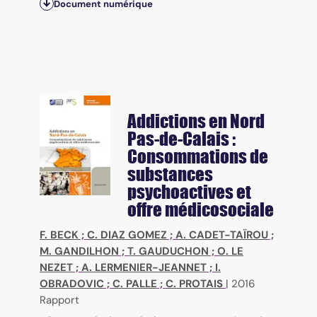
Document numérique
Addictions en Nord
Pas-de-Calais :
Consommations de
substances
psychoactives et
offre médicosociale
F. BECK
;
C. DIAZ GOMEZ
;
A. CADET-TAÏROU
;
M. GANDILHON
;
T. GAUDUCHON
;
O. LE
NEZET
;
A. LERMENIER-JEANNET
;
I.
OBRADOVIC
;
C. PALLE
;
C. PROTAIS
|
2016
Rapport