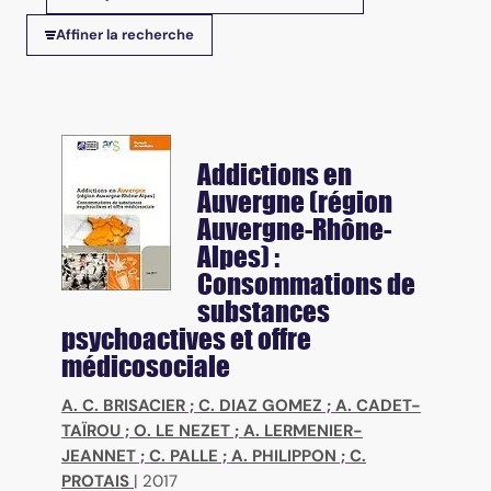
Tris disponibles
Affiner la recherche
Addictions en
Auvergne (région
Auvergne-Rhône-
Alpes) :
Consommations de
substances
psychoactives et offre
médicosociale
A. C. BRISACIER
;
C. DIAZ GOMEZ
;
A. CADET-
TAÏROU
;
O. LE NEZET
;
A. LERMENIER-
JEANNET
;
C. PALLE
;
A. PHILIPPON
;
C.
PROTAIS
|
2017