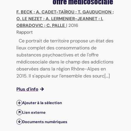
offre médicosociale
F. BECK
;
A. CADET-TAÏROU
;
T. GAUDUCHON
;
O. LE NEZET
;
A. LERMENIER-JEANNET
;
I.
OBRADOVIC
;
C. PALLE
|
2016
Rapport
Ce portrait de territoire propose un état des
lieux complet des consommations de
substances psychoactives et de l'offre
médicosociale dans le champ des addictions
observées dans la région Rhône-Alpes en
2015. Il s'appuie sur l'ensemble des sourc[...]
Plus d'info
Ajouter à la sélection
Lien externe
Documents numériques