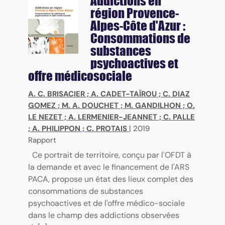
Addictions en
région Provence-
Alpes-Côte d'Azur :
Consommations de
substances
psychoactives et
offre médicosociale
A. C. BRISACIER
;
A. CADET-TAÏROU
;
C. DIAZ
GOMEZ
;
M. A. DOUCHET
;
M. GANDILHON
;
O.
LE NEZET
;
A. LERMENIER-JEANNET
;
C. PALLE
;
A. PHILIPPON
;
C. PROTAIS
|
2019
Rapport
Ce portrait de territoire, conçu par l'OFDT à
la demande et avec le financement de l'ARS
PACA, propose un état des lieux complet des
consommations de substances
psychoactives et de l'offre médico-sociale
dans le champ des addictions observées