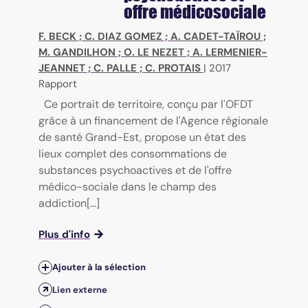
offre médicosociale
F. BECK
;
C. DIAZ GOMEZ
;
A. CADET-TAÏROU
;
M. GANDILHON
;
O. LE NEZET
;
A. LERMENIER-
JEANNET
;
C. PALLE
;
C. PROTAIS
|
2017
Rapport
Ce portrait de territoire, conçu par l'OFDT
grâce à un financement de l'Agence régionale
de santé Grand-Est, propose un état des
lieux complet des consommations de
substances psychoactives et de l'offre
médico-sociale dans le champ des
addiction[...]
Plus d'info
Ajouter à la sélection
Lien externe