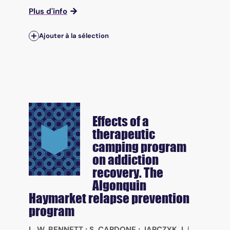
Plus d'info
Ajouter à la sélection
Effects of a
therapeutic
camping program
on addiction
recovery. The
Algonquin
Haymarket relapse prevention
program
L. W. BENNETT
;
S. CARDONE
;
JARCZYK J.
|