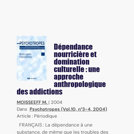
Dépendance
nourricière et
domination
culturelle : une
approche
anthropologique
des addictions
MOISSEEFF M.
|
2004
Dans
Psychotropes (Vol.10, n°3-4, 2004)
Article : Périodique
FRANÇAIS : La dépendance à une
substance, de même que les troubles des