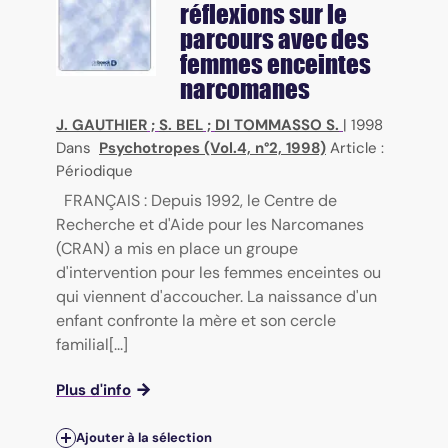
réflexions sur le
parcours avec des
femmes enceintes
narcomanes
J. GAUTHIER
;
S. BEL
;
DI TOMMASSO S.
|
1998
Dans
Psychotropes (Vol.4, n°2, 1998)
Article :
Périodique
FRANÇAIS : Depuis 1992, le Centre de
Recherche et d'Aide pour les Narcomanes
(CRAN) a mis en place un groupe
d'intervention pour les femmes enceintes ou
qui viennent d'accoucher. La naissance d'un
enfant confronte la mère et son cercle
familial[...]
Plus d'info
Ajouter à la sélection