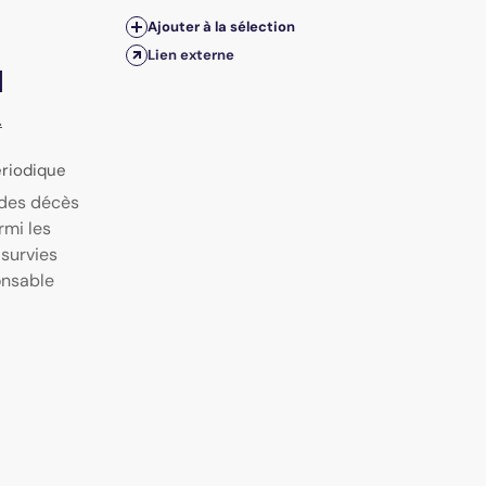
Ajouter à la sélection
Lien externe
l
.
Périodique
 des décès
rmi les
 survies
onsable