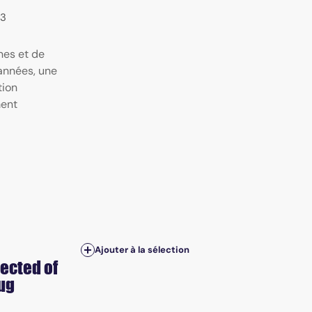
13
nes et de
années, une
tion
ment
Ajouter à la sélection
ected of
ug