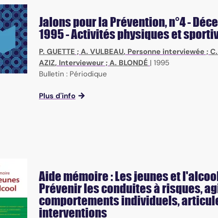
Jalons pour la Prévention
, n°4 - Dé
1995 - Activités physiques et sporti
P. GUETTE
;
A. VULBEAU
, Personne interviewée ;
C.
AZIZ
, Intervieweur ;
A. BLONDÉ
|
1995
Bulletin : Périodique
Plus d'info
Aide mémoire : Les jeunes et l'alcool
Prévenir les conduites à risques, agi
comportements individuels, articule
interventions