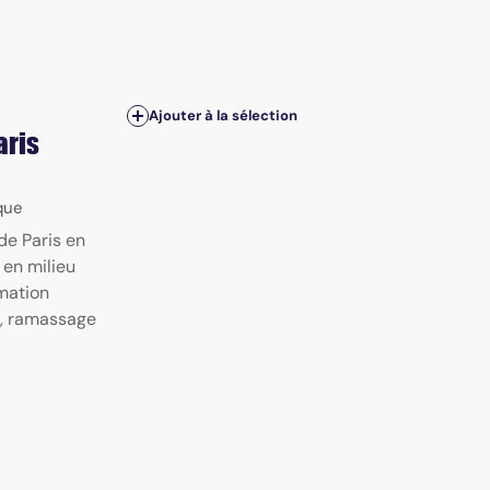
Ajouter à la sélection
aris
ique
de Paris en
 en milieu
rmation
x, ramassage