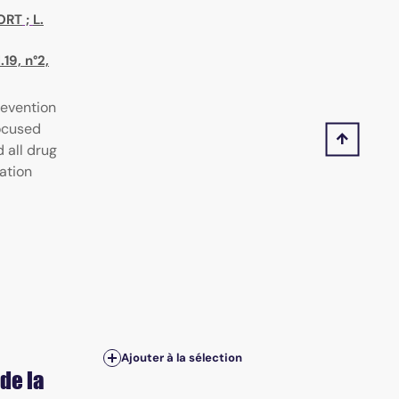
ORT
;
L.
19, n°2,
revention
ocused
 all drug
lation
Ajouter à la sélection
 de la