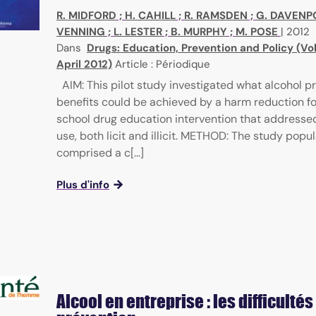
R. MIDFORD
;
H. CAHILL
;
R. RAMSDEN
;
G. DAVENP
VENNING
;
L. LESTER
;
B. MURPHY
;
M. POSE
|
2012
Dans
Drugs: Education, Prevention and Policy (Vol.
April 2012)
Article : Périodique
AIM: This pilot study investigated what alcohol p
benefits could be achieved by a harm reduction f
school drug education intervention that addressed
use, both licit and illicit. METHOD: The study popu
comprised a c[...]
Plus d'info
Alcool en entreprise : les difficultés