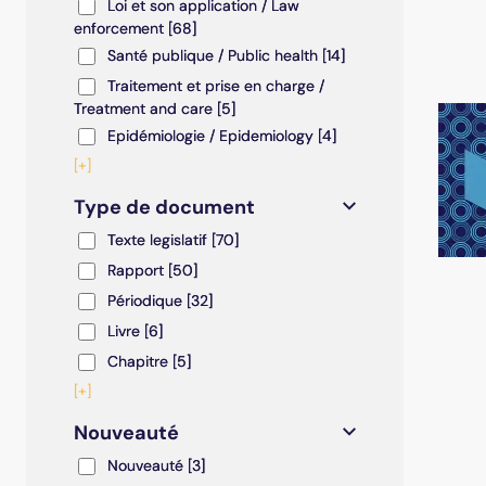
Loi et son application / Law enforcement
Loi et son application / Law
enforcement
[68]
Santé publique / Public health
Santé publique / Public health
[14]
Traitement et prise en charge / Treatment and care
Traitement et prise en charge /
Treatment and care
[5]
Epidémiologie / Epidemiology
Epidémiologie / Epidemiology
[4]
[+]
Type de document
Texte legislatif
Texte legislatif
[70]
Rapport
Rapport
[50]
Périodique
Périodique
[32]
Livre
Livre
[6]
Chapitre
Chapitre
[5]
[+]
Nouveauté
Nouveauté
Nouveauté
[3]