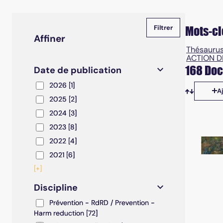
Mots-cl
Affiner
Thésaurus
ACTION D
168 Doc
Date de publication
2026
2026
[1]
A
2025
2025
[2]
Tris disp
2024
2024
[3]
2023
2023
[8]
2022
2022
[4]
2021
2021
[6]
[+]
Discipline
Prévention - RdRD / Prevention - Harm reduction
Prévention - RdRD / Prevention -
Harm reduction
[72]