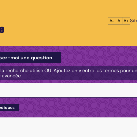
Si
Réduire le tex
Réinitialis
Agrandi
A-
A
A+
e
e
sez-moi une question
, la recherche utilise OU. Ajoutez « + » entre les termes pour 
e avancée.
odiques