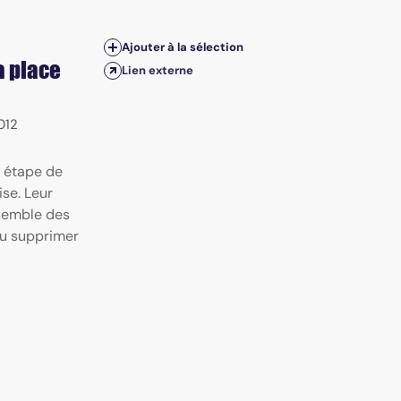
Ajouter à la sélection
a place
Lien externe
012
e étape de
se. Leur
nsemble des
 ou supprimer