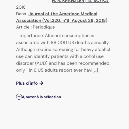
H. R. KRANZLER
;
M. SOYKA
|
2018
Dans
Journal of the American Medical
Association (Vol.320, n°8, August 28, 2018)
Article : Périodique
Importance: Alcohol consumption is
associated with 88 000 US deaths annually.
Although routine screening for heavy alcohol
use can identify patients with alcohol use
disorder (AUD) and has been recommended,
only 1 in 6 US adults report ever havi[...]
Plus d'info
Ajouter à la sélection