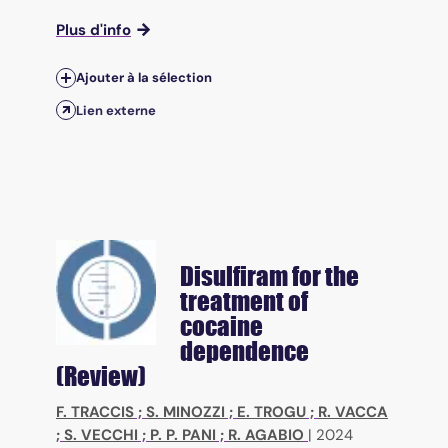
Plus d'info
Ajouter à la sélection
Lien externe
Disulfiram for the
treatment of
cocaine
dependence
(Review)
F. TRACCIS
;
S. MINOZZI
;
E. TROGU
;
R. VACCA
;
S. VECCHI
;
P. P. PANI
;
R. AGABIO
|
2024