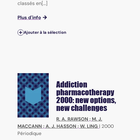
classés en[...]
Plus d'info
Ajouter à la sélection
Addiction
pharmacotherapy
2000: new options,
new challenges
R. A. RAWSON
;
M. J.
MACCANN
;
A. J. HASSON
;
W. LING
|
2000
Périodique