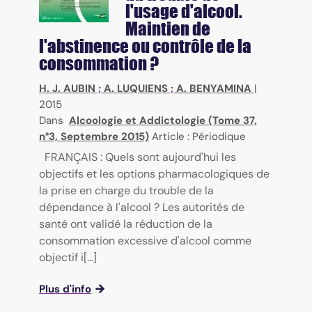
l'usage d'alcool.
Maintien de
l'abstinence ou contrôle de la
consommation ?
H. J. AUBIN
;
A. LUQUIENS
;
A. BENYAMINA
|
2015
Dans
Alcoologie et Addictologie (Tome 37,
n°3, Septembre 2015)
Article : Périodique
FRANÇAIS : Quels sont aujourd'hui les
objectifs et les options pharmacologiques de
la prise en charge du trouble de la
dépendance à l'alcool ? Les autorités de
santé ont validé la réduction de la
consommation excessive d'alcool comme
objectif i[...]
Plus d'info