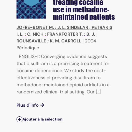
treating cocaine
use in methadone-
maintained patients
JOFRE-BONET M.
;
J. L. SINDELAR
;
PETRAKIS
I. L.
;
C. NICH
;
FRANKFORTER T.
;
B. J.
ROUNSAVILLE
;
K. M. CARROLL
|
2004
Périodique
ENGLISH : Converging evidence suggests
that disulfiram is a promising treatment for
cocaine dependence. We study the cost-
effectiveness of providing disulfiram to
methadone-maintained opioid addicts in a
randomized clinical trial setting. Our [...]
Plus d'info
Ajouter à la sélection