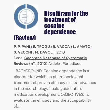
Disulfiram for the
treatment of
cocaine
dependence
(Review)
P. P. PANI
;
E. TROGU
;
R. VACCA
;
L. AMATO
;
S. VECCHI
;
M. DAVOLI
|
2010
Dans
Cochrane Database of Systematic
Reviews (n°1, 2010)
Article : Périodique
BACKGROUND: Cocaine dependence is a
disorder for which no pharmacological
treatment of proven efficacy exists, advances
in the neurobiology could guide future
medication development. OBJECTIVES: To
evaluate the efficacy and the acceptability
o[...]