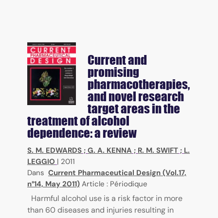
Current and
promising
pharmacotherapies,
and novel research
target areas in the
treatment of alcohol
dependence: a review
S. M. EDWARDS
;
G. A. KENNA
;
R. M. SWIFT
;
L.
LEGGIO
|
2011
Dans
Current Pharmaceutical Design (Vol.17,
n°14, May 2011)
Article : Périodique
Harmful alcohol use is a risk factor in more
than 60 diseases and injuries resulting in