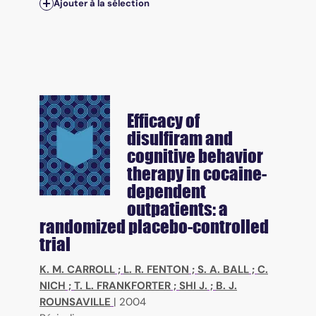
Ajouter à la sélection
Efficacy of
disulfiram and
cognitive behavior
therapy in cocaine-
dependent
outpatients: a
randomized placebo-controlled
trial
K. M. CARROLL
;
L. R. FENTON
;
S. A. BALL
;
C.
NICH
;
T. L. FRANKFORTER
;
SHI J.
;
B. J.
ROUNSAVILLE
|
2004