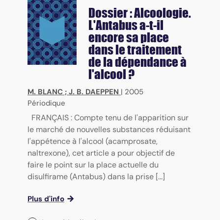
Dossier : Alcoologie.
L'Antabus a-t-il
encore sa place
dans le traitement
de la dépendance à
l'alcool ?
M. BLANC
;
J. B. DAEPPEN
|
2005
Périodique
FRANÇAIS : Compte tenu de l'apparition sur
le marché de nouvelles substances réduisant
l'appétence à l'alcool (acamprosate,
naltrexone), cet article a pour objectif de
faire le point sur la place actuelle du
disulfirame (Antabus) dans la prise [...]
Plus d'info