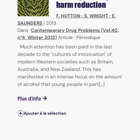
harm reduction
F. HUTTON
;
S. WRIGHT
;
E.
SAUNDERS
|
2013
Dans
Contemporary Drug Problems (Vol.40,
n°4, Winter 2013)
Article : Périodique
Much attention has been paid in the last
decade to the "cultures of intoxication" of
modern Western societies such as Britain,
Australia, and New Zealand. This has
manifested in an intense focus on the amount
of alcohol that young people in part[...]
Plus d'info
Ajouter à la sélection