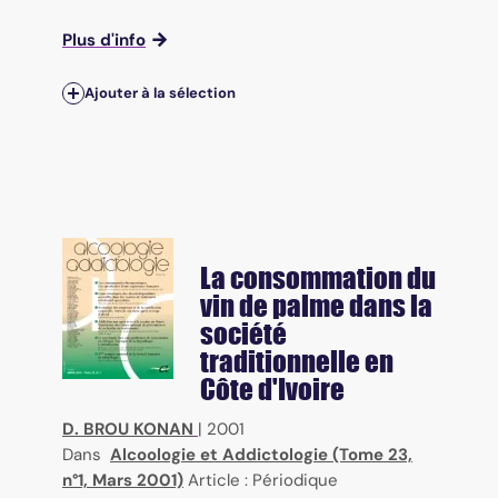
Plus d'info
Ajouter à la sélection
La consommation du
vin de palme dans la
société
traditionnelle en
Côte d'Ivoire
D. BROU KONAN
|
2001
Dans
Alcoologie et Addictologie (Tome 23,
n°1, Mars 2001)
Article : Périodique