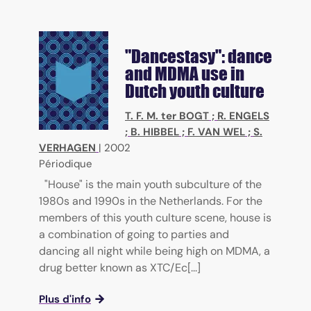
"Dancestasy": dance
and MDMA use in
Dutch youth culture
T. F. M. ter BOGT
;
R. ENGELS
;
B. HIBBEL
;
F. VAN WEL
;
S.
VERHAGEN
|
2002
Périodique
"House" is the main youth subculture of the
1980s and 1990s in the Netherlands. For the
members of this youth culture scene, house is
a combination of going to parties and
dancing all night while being high on MDMA, a
drug better known as XTC/Ec[...]
Plus d'info