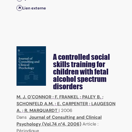
Lien externe
A controlled social
skills training for
children with fetal
alcohol spectrum
disorders
M. J. O'CONNOR
;
F. FRANKEL
;
PALEY B.
;
SCHONFELD A.M.
;
E. CARPENTER
;
LAUGESON
A.
;
R. MARQUARDT
|
2006
Dans
Journal of Consulting and Clinical
Psychology (Vol.74 n°4, 2006)
Article :
Périodique