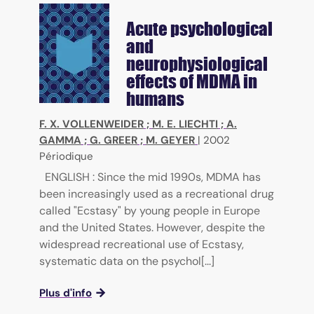
Acute psychological
and
neurophysiological
effects of MDMA in
humans
F. X. VOLLENWEIDER
;
M. E. LIECHTI
;
A.
GAMMA
;
G. GREER
;
M. GEYER
|
2002
Périodique
ENGLISH : Since the mid 1990s, MDMA has
been increasingly used as a recreational drug
called "Ecstasy" by young people in Europe
and the United States. However, despite the
widespread recreational use of Ecstasy,
systematic data on the psychol[...]
Plus d'info