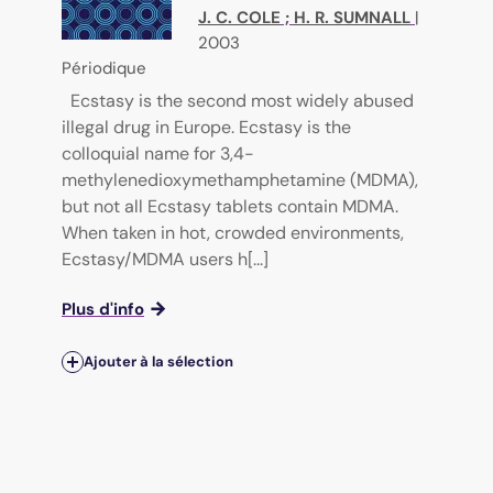
J. C. COLE
;
H. R. SUMNALL
|
2003
Périodique
Ecstasy is the second most widely abused
illegal drug in Europe. Ecstasy is the
colloquial name for 3,4-
methylenedioxymethamphetamine (MDMA),
but not all Ecstasy tablets contain MDMA.
When taken in hot, crowded environments,
Ecstasy/MDMA users h[...]
Plus d'info
Ajouter à la sélection