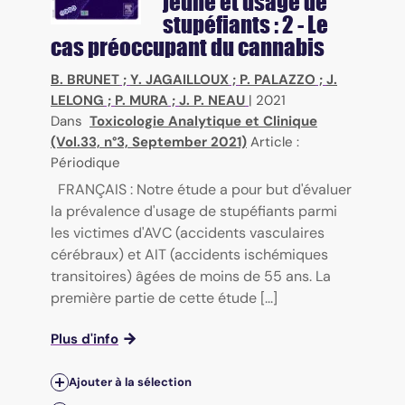
jeune et usage de
stupéfiants : 2 - Le
cas préoccupant du cannabis
B. BRUNET
;
Y. JAGAILLOUX
;
P. PALAZZO
;
J.
LELONG
;
P. MURA
;
J. P. NEAU
|
2021
Dans
Toxicologie Analytique et Clinique
(Vol.33, n°3, September 2021)
Article :
Périodique
FRANÇAIS : Notre étude a pour but d'évaluer
la prévalence d'usage de stupéfiants parmi
les victimes d'AVC (accidents vasculaires
cérébraux) et AIT (accidents ischémiques
transitoires) âgées de moins de 55 ans. La
première partie de cette étude [...]
Plus d'info
Ajouter à la sélection