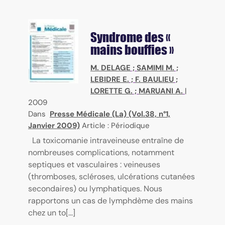
Syndrome des «
mains bouffies »
M. DELAGE
;
SAMIMI M.
;
LEBIDRE E.
;
F. BAULIEU
;
LORETTE G.
;
MARUANI A.
|
2009
Dans
Presse Médicale (La) (Vol.38, n°1,
Janvier 2009)
Article : Périodique
La toxicomanie intraveineuse entraîne de
nombreuses complications, notamment
septiques et vasculaires : veineuses
(thromboses, scléroses, ulcérations cutanées
secondaires) ou lymphatiques. Nous
rapportons un cas de lymphdème des mains
chez un to[...]