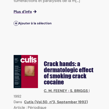
tuméfactions et paralysies de la m[...]
Plus d'info
Ajouter à la sélection
Crack hands: a
dermatologic effect
of smoking crack
cocaine
C. M. FEENEY
;
S. BRIGGS
|
1992
Dans
Cutis (Vol.50, n°3, September 1992)
Article : Périodique