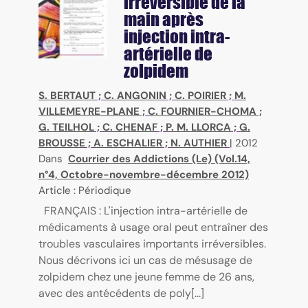
irréversible de la
main après
injection intra-
artérielle de
zolpidem
S. BERTAUT
;
C. ANGONIN
;
C. POIRIER
;
M.
VILLEMEYRE-PLANE
;
C. FOURNIER-CHOMA
;
G. TEILHOL
;
C. CHENAF
;
P. M. LLORCA
;
G.
BROUSSE
;
A. ESCHALIER
;
N. AUTHIER
|
2012
Dans
Courrier des Addictions (Le) (Vol.14,
n°4, Octobre-novembre-décembre 2012)
Article : Périodique
FRANÇAIS : L'injection intra-artérielle de
médicaments à usage oral peut entraîner des
troubles vasculaires importants irréversibles.
Nous décrivons ici un cas de mésusage de
zolpidem chez une jeune femme de 26 ans,
avec des antécédents de poly[...]