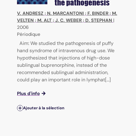
the pathogenesis
V. ANDRESZ
;
N. MARCANTONI
;
F. BINDER
;
M.
VELTEN
;
M. ALT
;
J. C. WEBER
;
D. STEPHAN
|
2006
Périodique
Aim: We studied the pathogenesis of puffy
hand syndrome of intravenous drug use. We
hypothesized that injections of high-dose
sublingual buprenorphine, instead of the
recommended sublingual administration,
could play an important role in lymphat[...]
Plus d'info
Ajouter à la sélection