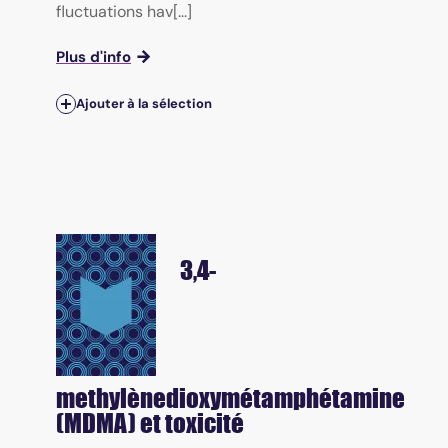
fluctuations hav[...]
Plus d'info
Ajouter à la sélection
3,4-
methylènedioxymétamphétamine
(MDMA) et toxicité