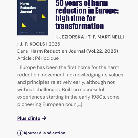
50 years of harm
reduction in Europe:
high time for
transformation
I. JEZIORSKA
;
T. F. MARTINELLI
;
J. P. KOOLS
|
2025
Dans
Harm Reduction Journal (Vol.22, 2025)
Article : Périodique
Europe has been the first home for the harm
reduction movement, acknowledging its values
and principles relatively early, although not
without challenges. Built on successful
experiences starting in the early 1980s, some
pioneering European coun[...]
Plus d'info
Ajouter à la sélection