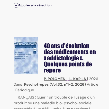
Ajouter à la sélection
40 ans d'évolution
des médicaments en
« addictologie ».
Quelques points de
repère
P. POLOMENI
;
L. KARILA
|
2026
Dans
Psychotropes (Vol.32, n°1-2, 2026)
Article
: Périodique
FRANÇAIS : Guérir un trouble de l'usage d'un
produit ou une maladie bio-psycho-sociale
ressemble à un défi - voire à un paradoxe !