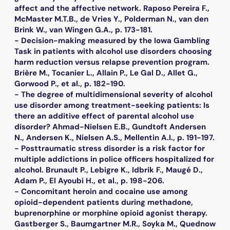
affect and the affective network. Raposo Pereira F.,
McMaster M.T.B., de Vries Y., Polderman N., van den
Brink W., van Wingen G.A., p. 173-181.
- Decision-making measured by the Iowa Gambling
Task in patients with alcohol use disorders choosing
harm reduction versus relapse prevention program.
Brière M., Tocanier L., Allain P., Le Gal D., Allet G.,
Gorwood P., et al., p. 182-190.
- The degree of multidimensional severity of alcohol
use disorder among treatment-seeking patients: Is
there an additive effect of parental alcohol use
disorder? Ahmad-Nielsen E.B., Gundtoft Andersen
N., Andersen K., Nielsen A.S., Mellentin A.I., p. 191-197.
- Posttraumatic stress disorder is a risk factor for
multiple addictions in police officers hospitalized for
alcohol. Brunault P., Lebigre K., Idbrik F., Maugé D.,
Adam P., El Ayoubi H., et al., p. 198-206.
- Concomitant heroin and cocaine use among
opioid-dependent patients during methadone,
buprenorphine or morphine opioid agonist therapy.
Gastberger S., Baumgartner M.R., Soyka M., Quednow