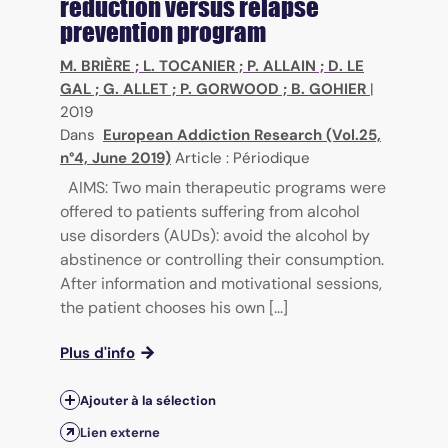
reduction versus relapse
prevention program
M. BRIÈRE
;
L. TOCANIER
;
P. ALLAIN
;
D. LE
GAL
;
G. ALLET
;
P. GORWOOD
;
B. GOHIER
|
2019
Dans
European Addiction Research (Vol.25,
n°4, June 2019)
Article : Périodique
AIMS: Two main therapeutic programs were
offered to patients suffering from alcohol
use disorders (AUDs): avoid the alcohol by
abstinence or controlling their consumption.
After information and motivational sessions,
the patient chooses his own [...]
Plus d'info
Ajouter à la sélection
Lien externe