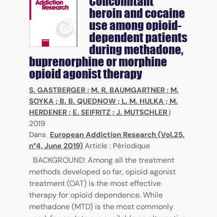
Concomitant
heroin and cocaine
use among opioid-
dependent patients
during methadone,
buprenorphine or morphine
opioid agonist therapy
S. GASTBERGER
;
M. R. BAUMGARTNER
;
M.
SOYKA
;
B. B. QUEDNOW
;
L. M. HULKA
;
M.
HERDENER
;
E. SEIFRITZ
;
J. MUTSCHLER
|
2019
Dans
European Addiction Research (Vol.25,
n°4, June 2019)
Article : Périodique
BACKGROUND: Among all the treatment
methods developed so far, opioid agonist
treatment (OAT) is the most effective
therapy for opioid dependence. While
methadone (MTD) is the most commonly