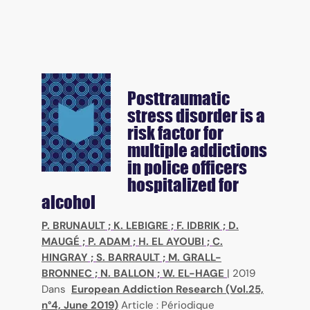
Posttraumatic
stress disorder is a
risk factor for
multiple addictions
in police officers
hospitalized for
alcohol
P. BRUNAULT
;
K. LEBIGRE
;
F. IDBRIK
;
D.
MAUGÉ
;
P. ADAM
;
H. EL AYOUBI
;
C.
HINGRAY
;
S. BARRAULT
;
M. GRALL-
BRONNEC
;
N. BALLON
;
W. EL-HAGE
|
2019
Dans
European Addiction Research (Vol.25,
n°4, June 2019)
Article : Périodique