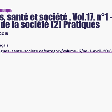
té (2) Pratiques
IODIQUE
 santé et société , Vol.17, n°1 
 de la société (2) Pratiques
2018
nçais
rogues-sante-societe.ca/category/volume-17/no-1-avril-201