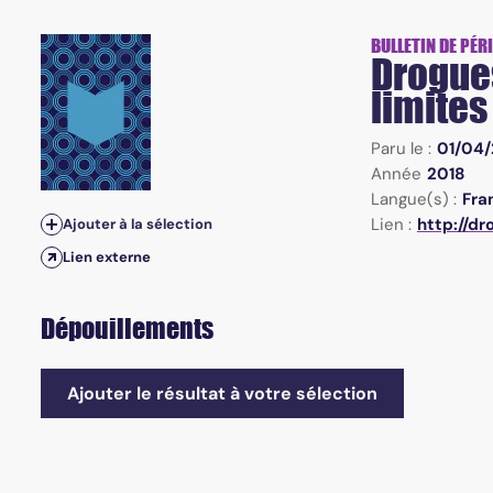
Vol.17, n°1 - Avril 2018 - La drogue : aux limites de la socié
BULLETIN DE PÉR
Drogues,
limites
Paru le :
01/04/
Année
2018
Langue(s) :
Fra
Lien :
http://d
Ajouter à la sélection
Lien externe
Dépouillements
Ajouter le résultat à votre sélection