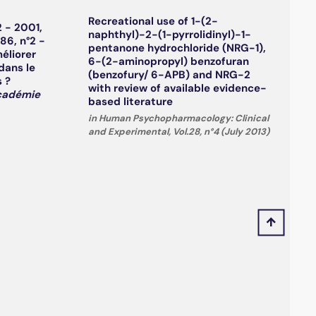
Recreational use of 1-(2-
2 - 2001,
naphthyl)-2-(1-pyrrolidinyl)-1-
186, n°2 -
pentanone hydrochloride (NRG-1),
éliorer
6-(2-aminopropyl) benzofuran
dans le
(benzofury/ 6-APB) and NRG-2
 ?
with review of available evidence-
Académie
based literature
in Human Psychopharmacology: Clinical
and Experimental, Vol.28, n°4 (July 2013)