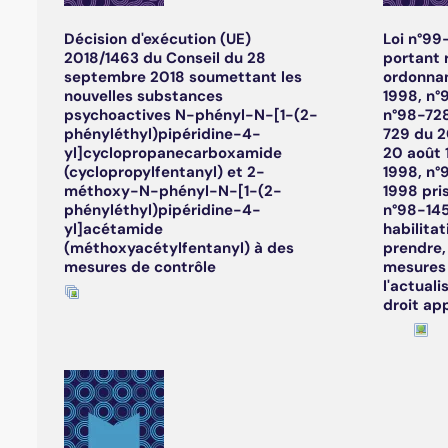
Décision d'exécution (UE)
Loi n°99
2018/1463 du Conseil du 28
portant 
septembre 2018 soumettant les
ordonnan
nouvelles substances
1998, n°
psychoactives N-phényl-N-[1-(2-
n°98-728
phényléthyl)pipéridine-4-
729 du 2
yl]cyclopropanecarboxamide
20 août 
(cyclopropylfentanyl) et 2-
1998, n°
méthoxy-N-phényl-N-[1-(2-
1998 pris
phényléthyl)pipéridine-4-
n°98-145
yl]acétamide
habilita
(méthoxyacétylfentanyl) à des
prendre,
mesures de contrôle
mesures 
l'actuali
droit ap