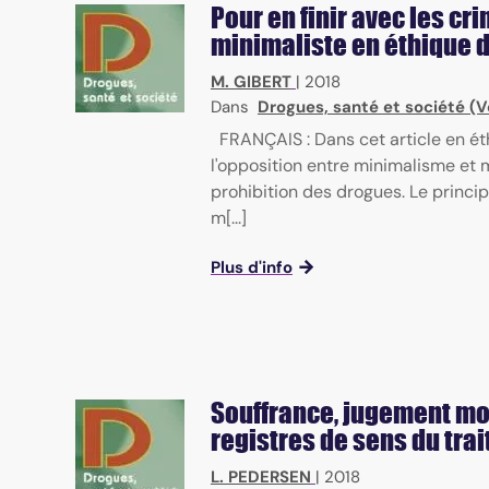
Pour en finir avec les cr
minimaliste en éthique 
M. GIBERT
|
2018
Dans
Drogues, santé et société (Vol
FRANÇAIS : Dans cet article en é
l'opposition entre minimalisme et 
prohibition des drogues. Le princi
m[...]
Plus d'info
Souffrance, jugement mor
registres de sens du tr
L. PEDERSEN
|
2018