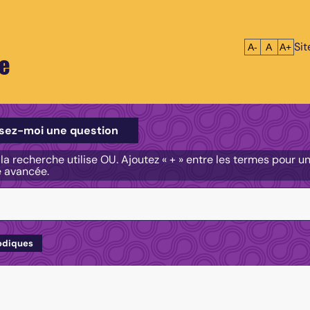
Si
Réduire le tex
Réinitialis
Agrandi
A-
A
A+
e
e
sez-moi une question
, la recherche utilise OU. Ajoutez « + » entre les termes pour 
e avancée.
odiques