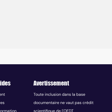
ides
Avertissement
ent
Toute inclusion dans la base
res
documentaire ne vaut pas crédit
nformation
scientifique de l'OFDT