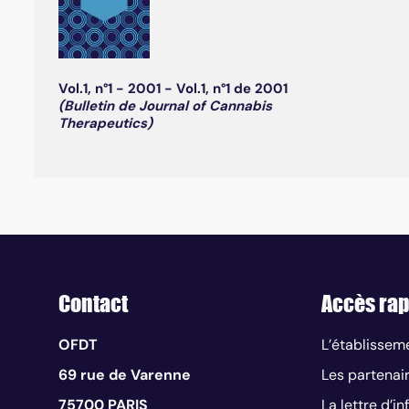
Vol.1, n°1 - 2001 - Vol.1, n°1 de 2001
(Bulletin de Journal of Cannabis
Therapeutics)
Contact
Accès rap
OFDT
L’établissem
69 rue de Varenne
Les partenai
75700 PARIS
La lettre d’i