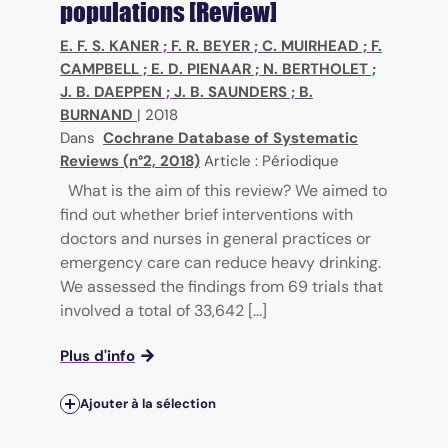
populations [Review]
E. F. S. KANER
;
F. R. BEYER
;
C. MUIRHEAD
;
F.
CAMPBELL
;
E. D. PIENAAR
;
N. BERTHOLET
;
J. B. DAEPPEN
;
J. B. SAUNDERS
;
B.
BURNAND
|
2018
Dans
Cochrane Database of Systematic
Reviews (n°2, 2018)
Article : Périodique
What is the aim of this review? We aimed to
find out whether brief interventions with
doctors and nurses in general practices or
emergency care can reduce heavy drinking.
We assessed the findings from 69 trials that
involved a total of 33,642 [...]
Plus d'info
Ajouter à la sélection