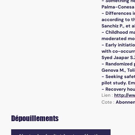
- Something ne
Palma-Conesa A.
- Differences 
according to t
Sanchiz P., et a
- Childhood ma
moderated mode
- Early initia
with co-occurri
Syed Jaapar S.Z
- Randomized p
Genova M., Toli
- Seeking safe
pilot study. Em
- Recovery hous
Lien :
http://w
Cote :
Abonne
Dépouillements