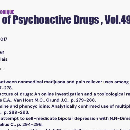
IODIQUE
 of Psychoactive Drugs , Vol.4
2017
61
lais
u :
between nonmedical marijuana and pain reliever uses among ind
67-278.
ture of drugs: An online investigation and a toxicological re
s E.A., Van Hout M.C., Grund J.C., p. 279-288.
ine and phencyclidine: Analytically confirmed use of multiple
R., p. 289-293.
s attempt to self-medicate bipolar depression with N,N-Dime
lius C., p. 294-296.