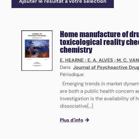
Ajouter le résultat à votre sélection
Home manufacture of drug
toxicological reality che
chemistry
E. HEARNE
;
E. A. ALVES
;
M. C. VA
Dans
Journal of Psychoactive Dru
Périodique
Emerging trends in market dynam
are both a public health concern a
investigation is the availability
dissociative[...]
Plus d'info