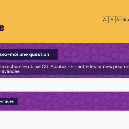
Si
Réduire le tex
Réinitialis
Agrandi
A-
A
A+
e
e
sez-moi une question
, la recherche utilise OU. Ajoutez « + » entre les termes pour 
e avancée.
odiques