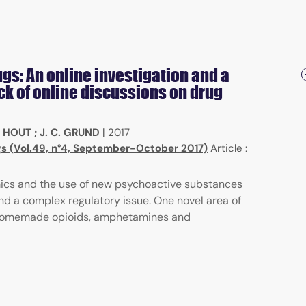
s: An online investigation and a
ck of online discussions on drug
N HOUT
;
J. C. GRUND
|
2017
gs (Vol.49, n°4, September-October 2017)
Article :
ics and the use of new psychoactive substances
nd a complex regulatory issue. One novel area of
 of homemade opioids, amphetamines and