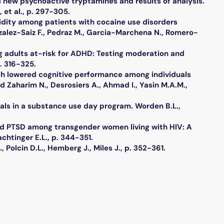
 new psychoactive tryptamines and results of analysis.
 et al., p. 297-305.
idity among patients with cocaine use disorders
zalez-Saiz F., Pedraz M., Garcia-Marchena N., Romero-
g adults at-risk for ADHD: Testing moderation and
. 316-325.
th lowered cognitive performance among individuals
 Zaharim N., Desrosiers A., Ahmad I., Yasin M.A.M.,
uals in a substance use day program. Worden B.L.,
nd PTSD among transgender women living with HIV: A
chtinger E.L., p. 344-351.
Polcin D.L., Hemberg J., Miles J., p. 352-361.