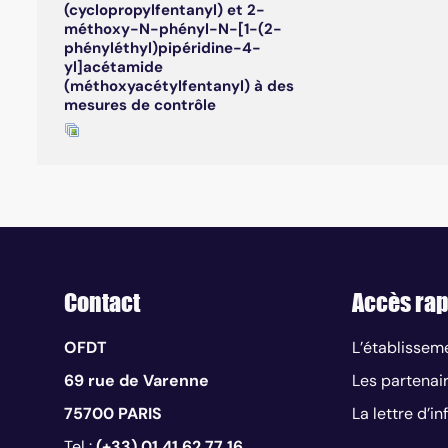
(cyclopropylfentanyl) et 2-
méthoxy-N-phényl-N-[1-(2-
phényléthyl)pipéridine-4-
yl]acétamide
(méthoxyacétylfentanyl) à des
mesures de contrôle
Contact
Accès rap
OFDT
L’établissem
69 rue de Varenne
Les partenai
75700 PARIS
La lettre d’i
Tel :
(+33) 01 41 62 77 16