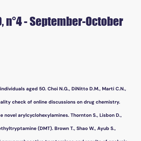
9, n°4 - September-October
ividuals aged 50. Choi N.G., DiNitto D.M., Marti C.N.,
ality check of online discussions on drug chemistry.
 novel arylcyclohexylamines. Thornton S., Lisbon D.,
thyltryptamine (DMT). Brown T., Shao W., Ayub S.,