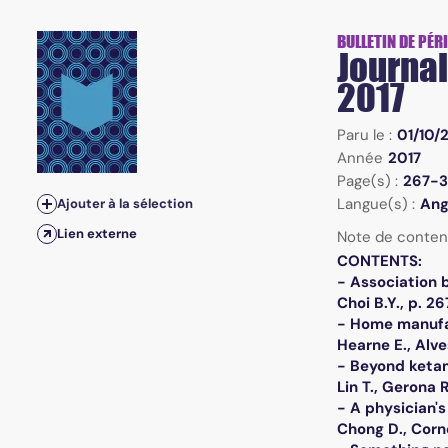
Vol.49, n°4 - September-October 2017
BULLETIN DE PÉR
Journal
2017
Paru le :
01/10/
Année
2017
Page(s) :
267-3
Langue(s) :
Ang
Ajouter à la sélection
Lien externe
Note de conten
CONTENTS:
- Association 
Choi B.Y., p. 2
- Home manufac
Hearne E., Alve
- Beyond ketam
Lin T., Gerona 
- A physician'
Chong D., Corne