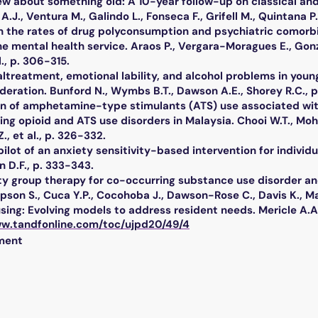
w about something old: A 10-year follow-up on classical and
J., Ventura M., Galindo L., Fonseca F., Grifell M., Quintana P.,
in the rates of drug polyconsumption and psychiatric comorb
he mental health service. Araos P., Vergara-Moragues E., Gon
l., p. 306-315.
ltreatment, emotional lability, and alcohol problems in youn
ration. Bunford N., Wymbs B.T., Dawson A.E., Shorey R.C., p
tion of amphetamine-type stimulants (ATS) use associated wi
ng opioid and ATS use disorders in Malaysia. Chooi W.T., Mohd
., et al., p. 326-332.
ilot of an anxiety sensitivity-based intervention for individ
n D.F., p. 333-343.
ty group therapy for co-occurring substance use disorder a
pson S., Cuca Y.P., Cocohoba J., Dawson-Rose C., Davis K., Ma
ing: Evolving models to address resident needs. Mericle A.A., 
ww.tandfonline.com/toc/ujpd20/49/4
ment