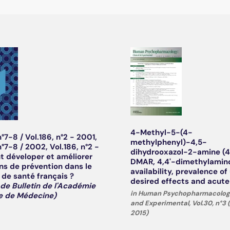
4-Methyl-5-(4-
n°7-8 / Vol.186, n°2 - 2001,
methylphenyl)-4,5-
n°7-8 / 2002, Vol.186, n°2 -
dihydrooxazol-2-amine (4
 déveloper et améliorer
DMAR, 4,4'-dimethylamino
ons de prévention dans le
availability, prevalence of
de santé français ?
desired effects and acute
 de Bulletin de l'Académie
in Human Psychopharmacology:
e de Médecine)
and Experimental, Vol.30, n°3
2015)